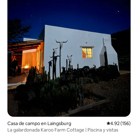
Casa de campo en Laingsburg
Calificación p
4.92 (156)
La galardonada Karoo Farm Cottage | Piscina y vistas