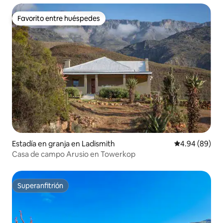
Favorito entre huéspedes
Favorito entre huéspedes
Estadía en granja en Ladismith
Calificación p
4.94 (89)
Casa de campo Arusio en Towerkop
Superanfitrión
Superanfitrión