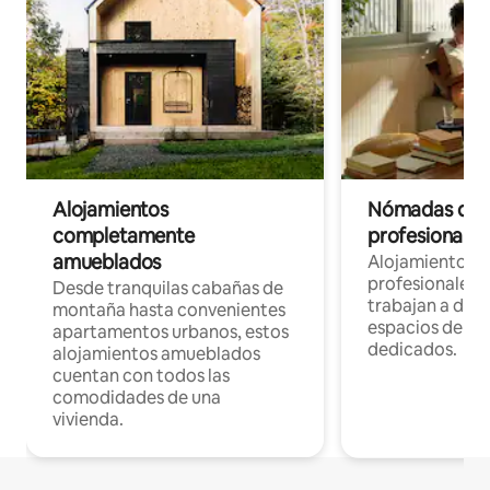
Alojamientos
Nómadas digit
completamente
profesionales 
amueblados
Alojamientos 
profesionales 
Desde tranquilas cabañas de
trabajan a dist
montaña hasta convenientes
espacios de tr
apartamentos urbanos, estos
dedicados.
alojamientos amueblados
cuentan con todos las
comodidades de una
vivienda.