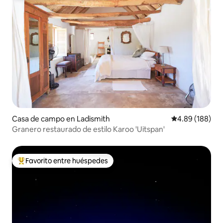
Casa de campo en Ladismith
Calificación pr
4.89 (188)
Granero restaurado de estilo Karoo 'Uitspan'
Favorito entre huéspedes
Favorito entre huéspedes preferido