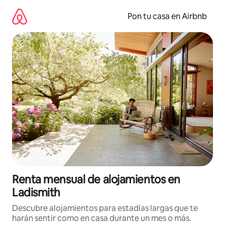
Omite
el
Pon tu casa en Airbnb
contenido
Renta mensual de alojamientos en
Ladismith
Descubre alojamientos para estadías largas que te
harán sentir como en casa durante un mes o más.