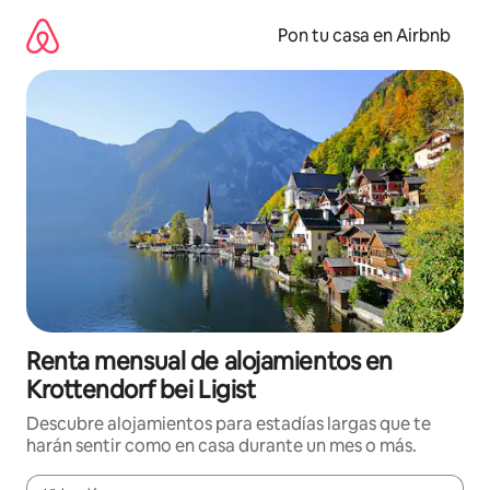
Omite
el
Pon tu casa en Airbnb
contenido
Renta mensual de alojamientos en
Krottendorf bei Ligist
Descubre alojamientos para estadías largas que te
harán sentir como en casa durante un mes o más.