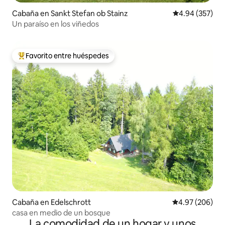
Cabaña en Sankt Stefan ob Stainz
Calificación pr
4.94 (357)
Un paraíso en los viñedos
Favorito entre huéspedes
Favorito entre huéspedes preferido
Cabaña en Edelschrott
Calificación pr
4.97 (206)
casa en medio de un bosque
La comodidad de un hogar y unos