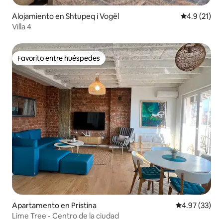
Alojamiento en Shtupeq i Vogël
Calificación
4.9 (21)
Villa 4
Favorito entre huéspedes
Favorito entre huéspedes
Apartamento en Pristina
Calificación 
4.97 (33)
Lime Tree - Centro de la ciudad