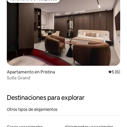
Favorito entre huéspedes
Apartamento en Pristina
Calificac
5 (6)
Suite Grand
Destinaciones para explorar
Otros tipos de alojamientos