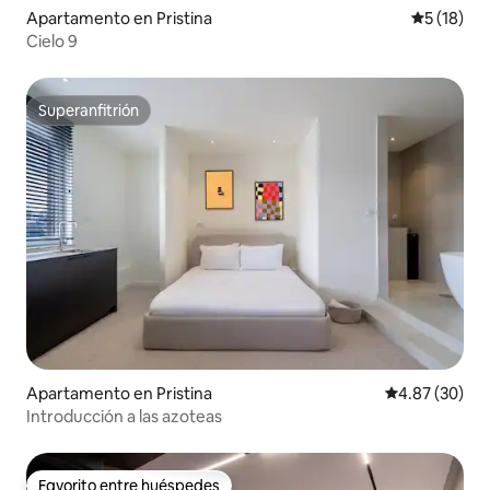
Apartamento en Pristina
Calificaci
5 (18)
Cielo 9
Superanfitrión
Superanfitrión
Apartamento en Pristina
Calificación p
4.87 (30)
Introducción a las azoteas
Favorito entre huéspedes