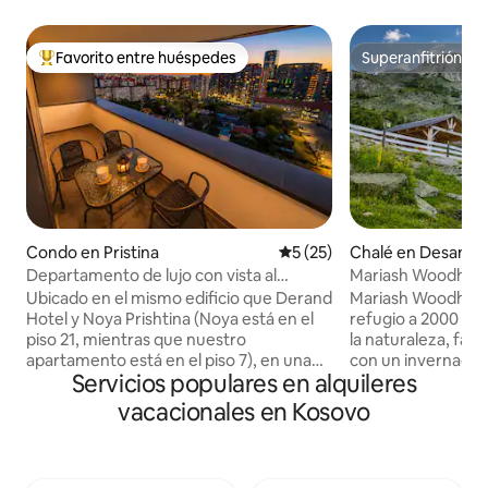
Favorito entre huéspedes
Superanfitrión
Favorito entre huéspedes preferido
Superanfitrión
Condo en Pristina
Calificación promedio: 5 de 
5 (25)
Chalé en Desan
Departamento de lujo con vista al
Mariash Woodhouse
atardecer en NOYA, Derand Hotel
cristal para observa
Ubicado en el mismo edificio que Derand
Mariash Woodhous
Hotel y Noya Prishtina (Noya está en el
refugio a 2000 m,
piso 21, mientras que nuestro
la naturaleza, familias
apartamento está en el piso 7), en una
con un invernader
Servicios populares en alquileres
de las zonas más convenientes de
observar las estrel
Prístina. A 2 minutos a pie, encontrarás
parque infantil y una
vacacionales en Kosovo
restaurantes populares, cafeterías y
Ubicado en las h
lugares de vida nocturna, incluidos
Beleg, con rutas 
Ysabel y la zona del Hotel Marriott,
conducen al pico M
además de una amplia variedad de
puntos más altos de Ko