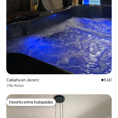
Cabaña en Jezerc
Calificac
5 (4)
Villa Relax
Favorito entre huéspedes
Favorito entre huéspedes