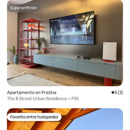
Superanfitrión
Superanfitrión
Apartamento en Pristina
Calificac
5 (3)
The B Street Urban Residence + PS5
Favorito entre huéspedes
Favorito entre huéspedes