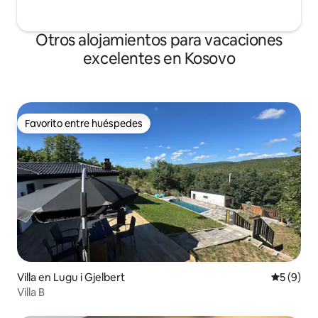
Otros alojamientos para vacaciones
excelentes en Kosovo
Favorito entre huéspedes
Favorito entre huéspedes
Villa en Lugu i Gjelbert
Calificac
5 (9)
Villa B