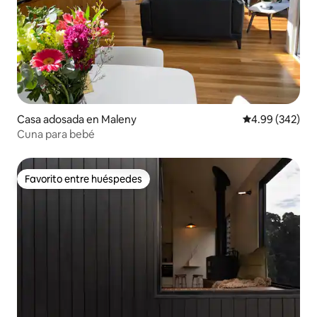
Casa adosada en Maleny
Calificación pr
4.99 (342)
Cuna para bebé
Favorito entre huéspedes
Favorito entre huéspedes