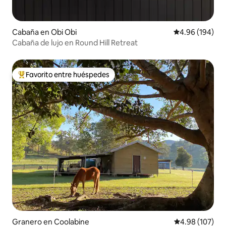
Cabaña en Obi Obi
Calificación pr
4.96 (194)
Cabaña de lujo en Round Hill Retreat
Favorito entre huéspedes
Favorito entre huéspedes preferido
Granero en Coolabine
Calificación pr
4.98 (107)