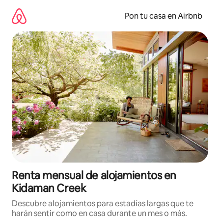
Omite
el
Pon tu casa en Airbnb
contenido
Renta mensual de alojamientos en
Kidaman Creek
Descubre alojamientos para estadías largas que te
harán sentir como en casa durante un mes o más.