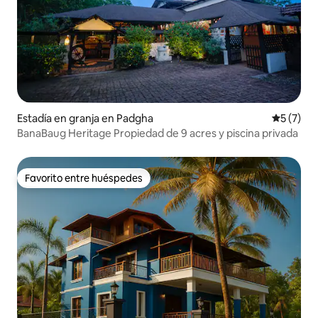
Estadía en granja en Padgha
Calificac
5 (7)
BanaBaug Heritage Propiedad de 9 acres y piscina privada
Favorito entre huéspedes
Favorito entre huéspedes