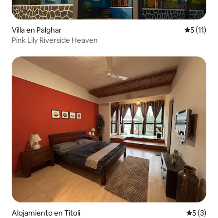
Villa en Palghar
Calificaci
5 (11)
Pink Lily Riverside Heaven
Alojamiento en Titoli
Calificac
5 (3)