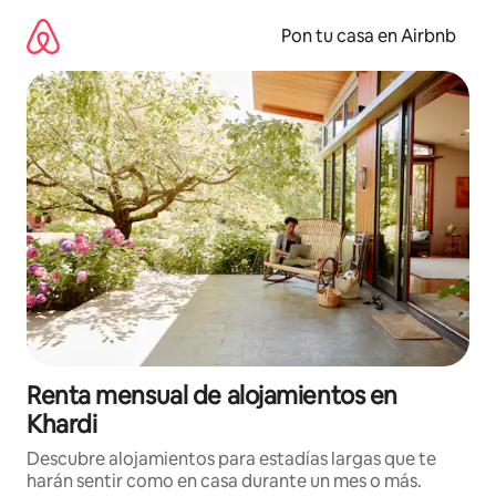
Omite
el
Pon tu casa en Airbnb
contenido
Renta mensual de alojamientos en
Khardi
Descubre alojamientos para estadías largas que te
harán sentir como en casa durante un mes o más.