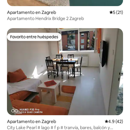
Apartamento en Zagreb
Calificaci
5 (21)
Apartamento Hendrix Bridge 2 Zagreb
Favorito entre huéspedes
Favorito entre huéspedes
Apartamento en Zagreb
Calificación
4.9 (42)
City Lake Pearl # lago # f p # tranvía, bares, balcón y