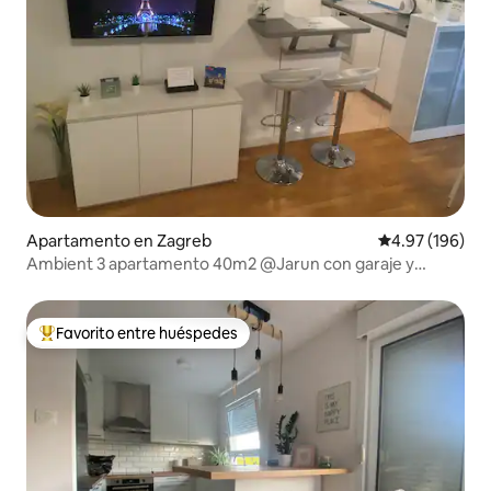
Apartamento en Zagreb
Calificación pr
4.97 (196)
Ambient 3 apartamento 40m2 @Jarun con garaje y
balcón
Favorito entre huéspedes
Favorito entre huéspedes preferido