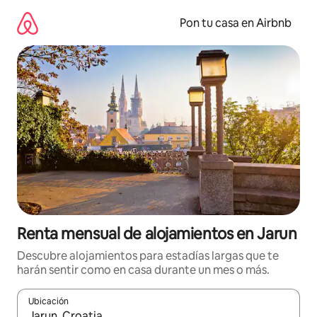
Omite
el
Pon tu casa en Airbnb
contenido
Renta mensual de alojamientos en Jarun
Descubre alojamientos para estadías largas que te
harán sentir como en casa durante un mes o más.
Ubicación
Cuando los resultados estén disponibles, navega con las teclas d