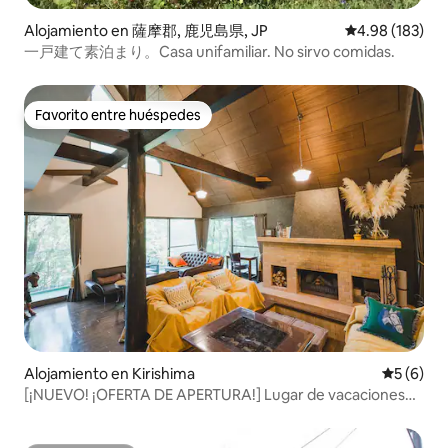
Alojamiento en 薩摩郡, 鹿児島県, JP
Calificación pr
4.98 (183)
一戸建て素泊まり。Casa unifamiliar. No sirvo comidas.
Favorito entre huéspedes
Favorito entre huéspedes
Alojamiento en Kirishima
Calificac
5 (6)
[¡NUEVO! ¡OFERTA DE APERTURA!] Lugar de vacaciones
de verano | Barbacoa en un lugar escondido | 10 personas |
120 m² | Espacio privado especial