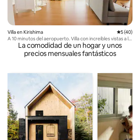
Villa en Kirishima
Calificaci
5 (40)
A 10 minutos del aeropuerto. Villa con increíbles vistas a la
La comodidad de un hogar y unos
montaña y al mar
precios mensuales fantásticos