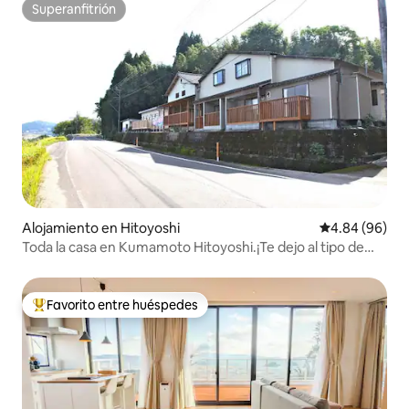
Superanfitrión
Superanfitrión
Alojamiento en Hitoyoshi
Calificación p
4.84 (96)
Toda la casa en Kumamoto Hitoyoshi.¡Te dejo al tipo de
habitación!
Favorito entre huéspedes
Favorito entre huéspedes preferido