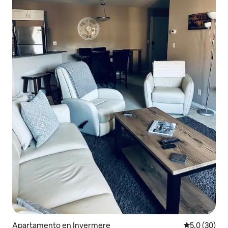
Apartamento en Invermere
Calificación
5.0 (30)