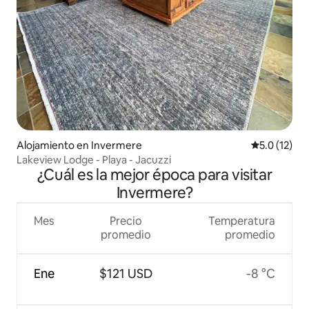
Alojamiento en Invermere
Calificación
5.0 (12)
Lakeview Lodge - Playa - Jacuzzi
¿Cuál es la mejor época para visitar
Invermere?
Mes
Precio
Temperatura
promedio
promedio
Ene
$121 USD
-8 °C