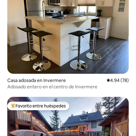
Casa adosada en Invermere
Calificación p
4.94 (78)
Adosado entero en el centro de Invermere
Favorito entre huéspedes
Favorito entre huéspedes preferido