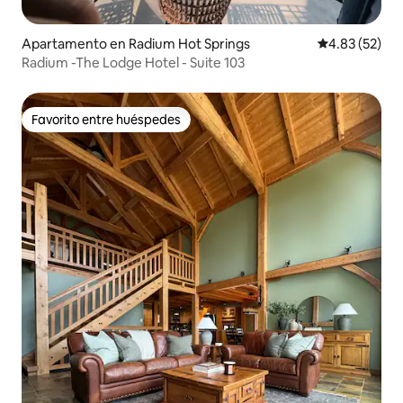
Apartamento en Radium Hot Springs
Calificación 
4.83 (52)
Radium -The Lodge Hotel - Suite 103
Favorito entre huéspedes
Favorito entre huéspedes