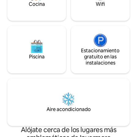
canadienses, inclu
Cocina
Wifi
Banff, que se encu
en auto por una r
Estacionamiento
Piscina
gratuito en las
instalaciones
Aire acondicionado
Alójate cerca de los lugares más