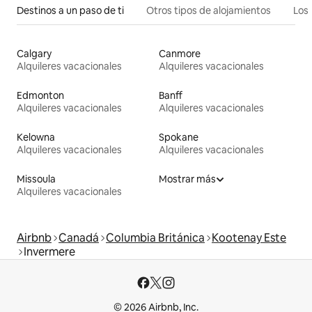
Destinos a un paso de ti
Otros tipos de alojamientos
Los 
Calgary
Canmore
Alquileres vacacionales
Alquileres vacacionales
Edmonton
Banff
Alquileres vacacionales
Alquileres vacacionales
Kelowna
Spokane
Alquileres vacacionales
Alquileres vacacionales
Missoula
Mostrar más
Alquileres vacacionales
Airbnb
Canadá
Columbia Británica
Kootenay Este
Invermere
© 2026 Airbnb, Inc.