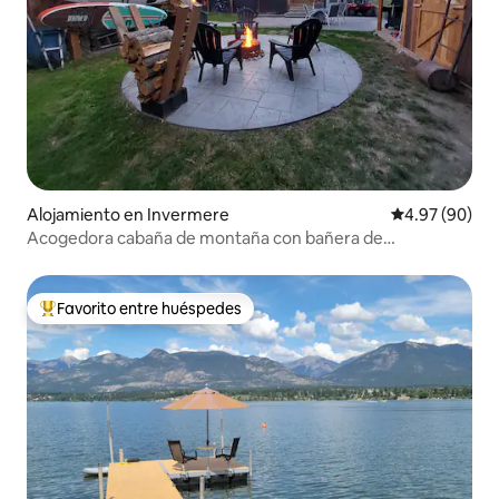
Alojamiento en Invermere
Calificación p
4.97 (90)
Acogedora cabaña de montaña con bañera de
hidromasaje. Capacidad para seis personas.
Favorito entre huéspedes
Favorito entre huéspedes preferido