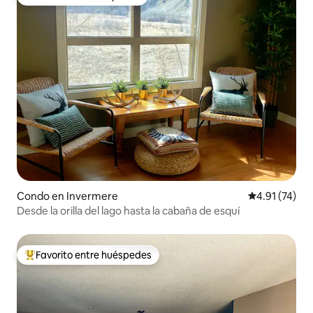
Favorito entre huéspedes
Condo en Invermere
Calificación 
4.91 (74)
Desde la orilla del lago hasta la cabaña de esquí
Favorito entre huéspedes
Favorito entre huéspedes preferido