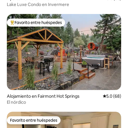
Lake Luxe Condo en Invermere
Favorito entre huéspedes
Favorito entre huéspedes preferido
Alojamiento en Fairmont Hot Springs
Calificación
5.0 (68)
El nórdico
Favorito entre huéspedes
Favorito entre huéspedes