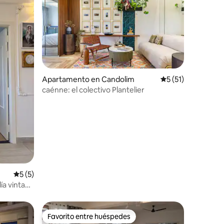
Apartamento en Candolim
Calificación prome
5 (51)
caénne: el colectivo Plantelier
Calificación promedio: 5 de 5, 5 reseñas
5 (5)
ía vintage
Favorito entre huéspedes
rido
Favorito entre huéspedes