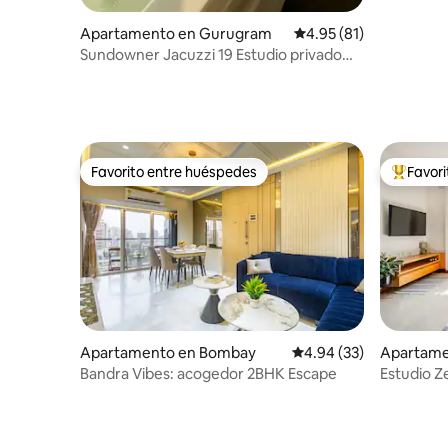
Apartamento en Gurugram
Calificación promedio:
4.95 (81)
Sundowner Jacuzzi 19 Estudio privado
con terraza y jardín
Favorito entre huéspedes
Favor
Favorito entre huéspedes
Favorito
Apartamento en Bombay
Calificación promedio:
4.94 (33)
Apartame
Bandra Vibes: acogedor 2BHK Escape
Estudio 