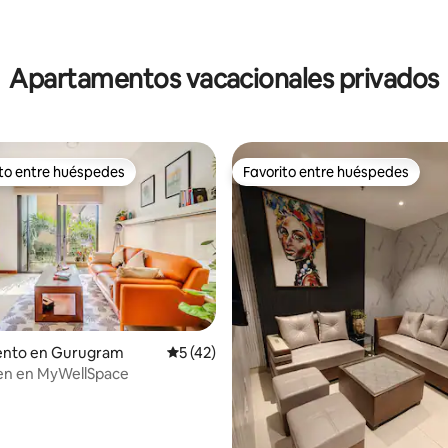
 4.95 de 5, 81 reseñas
Apartamentos vacacionales privados
ito entre huéspedes
Favorito entre huéspedes
 entre huéspedes preferido
Favorito entre huéspedes
 4.94 de 5, 33 reseñas
nto en Gurugram
Calificación promedio: 5 de 5, 42 reseñas
5 (42)
Zen en MyWellSpace