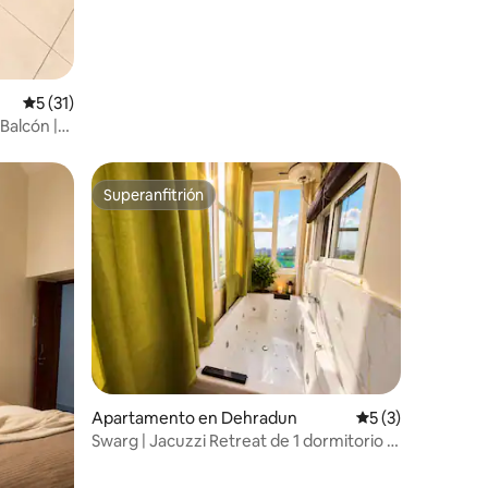
Calificación promedio: 5 de 5, 31 reseñas
5 (31)
 Balcón |
Superanfitrión
rido
Superanfitrión
Apartamento en Dehradun
Calificación prom
5 (3)
Swarg | Jacuzzi Retreat de 1 dormitorio y
1 baño