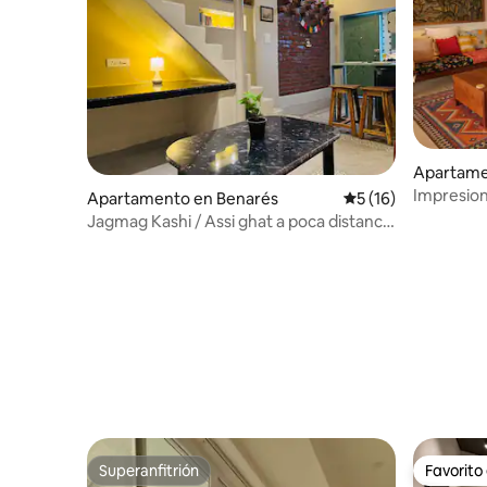
Apartame
Impresion
Apartamento en Benarés
Calificación promed
5 (16)
arte/con v
Jagmag Kashi / Assi ghat a poca distancia
a pie
Superanfitrión
Favorito
Superanfitrión
Favorito