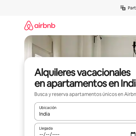
Omite
Part
el
contenido
Alquileres vacacionales
en apartamentos en Indi
Busca y reserva apartamentos únicos en Airb
Ubicación
Cuando los resultados estén disponibles, navega co
Llegada