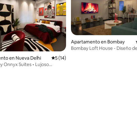
Apartamento en Bombay
Bombay Loft House - Diseño de
altura, Fort
nto en Nueva Delhi
Calificación promedio: 5 de 5, 14 reseñas
5 (14)
y Onnyx Suites • Lujoso
to de 3 dormitorios y cocina
ra