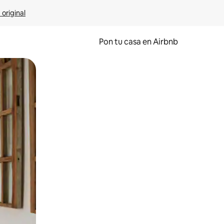
 original
Pon tu casa en Airbnb
o o desliza el dedo.