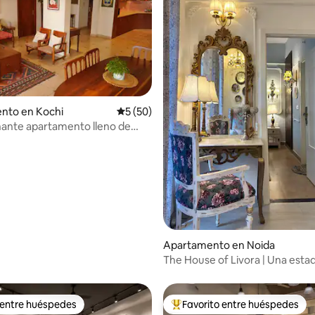
nto en Kochi
Calificación promedio: 5 de 5, 50 reseñas
5 (50)
ante apartamento lleno de
io: 5 de 5, 16 reseñas
istas al agua en Kochi
Apartamento en Noida
The House of Livora | Una estad
en Noida
 entre huéspedes
Favorito entre huéspedes
 entre huéspedes
Favorito entre huéspedes prefe