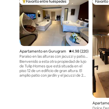
Favorito entre huéspedes
Favorito
Favorito entre huéspedes preferido
Favorito
Apartamento en Gurugram
Calificación promedio: 
4.98 (220)
Paraíso en las alturas con jacuzzi y patio
con jardín
Bienvenido a esta otra propiedad de lujo
de Tulip Homes que está situada en el
piso 12 de un edificio de gran altura. El
amplio patio con jardín y el jacuzzi de 2
plazas lo hacen único en la clase. El lugar
es perfecto para relajarse y disfrutar de
una vista panorámica de la arquitectura
moderna. El apartamento está cargado
con televisión inteligente (todas las
aplicaciones funcionan), gran pared de
Apartame
espejo, una acogedora cama doble, un
Dolce Den: