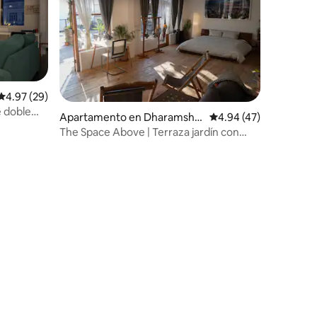
Calificación promedio: 4.97 de 5, 29 reseñas
4.97 (29)
 doble
Apartamento en Dharamshal
Calificación promedio:
4.94 (47)
a
The Space Above | Terraza jardín con
espacio de trabajo