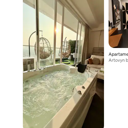
Apartame
Artovyn b
apartamen
con bañe