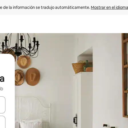
e de la información se tradujo automáticamente. 
Mostrar en el idioma
a
nb
n las teclas de flecha hacia arriba y hacia abajo o explora con el tact