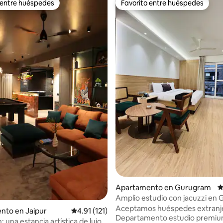
 entre huéspedes
Favorito entre huéspedes
 entre huéspedes
Favorito entre huéspedes
4.98 de 5, 220 reseñas
Apartamento en Gurugram
C
Amplio estudio con jacuzzi en 
Course Road
Aceptamos huéspedes extranj
nto en Jaipur
Calificación promedio: 4.91 de 5, 121 reseñas
4.91 (121)
Departamento estudio premiu
 una estancia artística de lujo