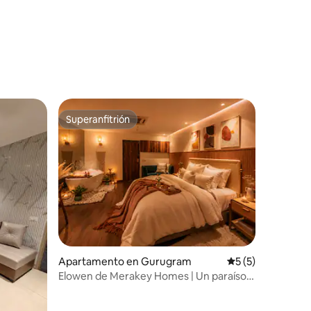
Superanfitrión
Superanfitrión
Apartamento en Gurugram
Calificación prom
5 (5)
Elowen de Merakey Homes | Un paraíso
boutique para el baño.