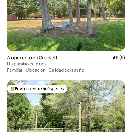
Alojamiento en Crockett
Calificac
5 (6)
Un paraíso de pinos
Familiar
·
Ubicación
·
Calidad del sueño
Favorito entre huéspedes
Favorito entre huéspedes preferido