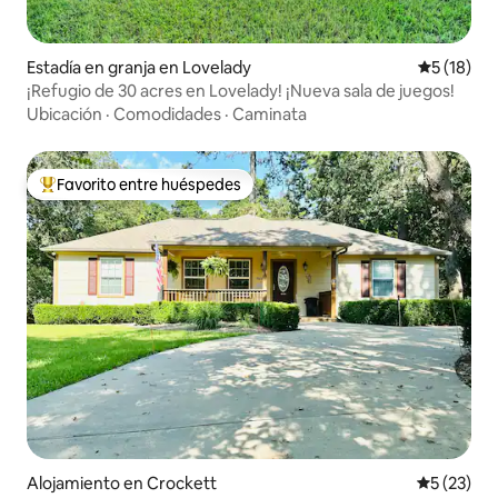
Estadía en granja en Lovelady
Calificaci
5 (18)
¡Refugio de 30 acres en Lovelady! ¡Nueva sala de juegos!
Ubicación
·
Comodidades
·
Caminata
Favorito entre huéspedes
Favorito entre huéspedes preferido
Alojamiento en Crockett
Calificaci
5 (23)