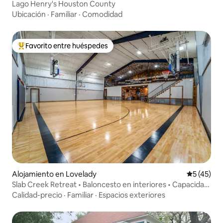
Lago Henry's Houston County
Ubicación
·
Familiar
·
Comodidad
Favorito entre huéspedes
Favorito entre huéspedes preferido
Alojamiento en Lovelady
Calificaci
5 (45)
Slab Creek Retreat • Baloncesto en interiores • Capacidad
para 36 personas
Calidad-precio
·
Familiar
·
Espacios exteriores