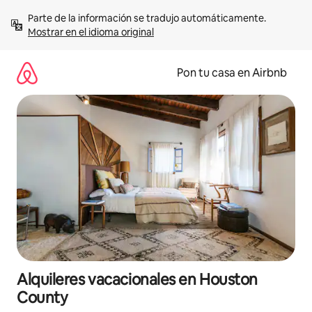
Omite
Parte de la información se tradujo automáticamente. 
el
Mostrar en el idioma original
contenido
Pon tu casa en Airbnb
Alquileres vacacionales en Houston
County