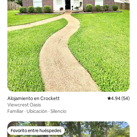
Alojamiento en Crockett
Calificación p
4.94 (54)
Viewcrest Oasis
Familiar
·
Ubicación
·
Silencio
Favorito entre huéspedes
Favorito entre huéspedes