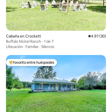
Cabaña en Crockett
Calificación p
4.97 (30)
Buffalo Nickel Ranch - 1 de 7
Ubicación
·
Familiar
·
Silencio
Favorito entre huéspedes
Favorito entre huéspedes preferido