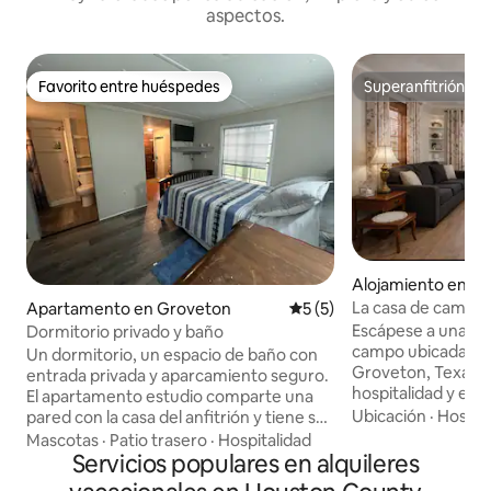
aspectos.
Favorito entre huéspedes
Superanfitrión
Favorito entre huéspedes
Superanfitrión
Alojamiento en G
La casa de campo
Apartamento en Groveton
Calificación promedio: 5 de
5 (5)
Escápese a una en
Dormitorio privado y baño
campo ubicada en 
Un dormitorio, un espacio de baño con
Groveton, Texas, ll
entrada privada y aparcamiento seguro.
hospitalidad y el e
El apartamento estudio comparte una
Ya sea que esté aqu
Ubicación
·
Hospit
pared con la casa del anfitrión y tiene su
explorar o recone
propia entrada de escalera con
Mascotas
·
Patio trasero
·
Hospitalidad
refugio le ofrece 
cerradura de puerta con teclado,
Servicios populares en alquileres
bajar el ritmo y re
vestíbulo, amplio dormitorio con