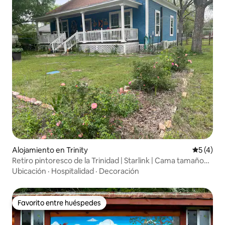
Alojamiento en Trinity
Calificac
5 (4)
Retiro pintoresco de la Trinidad | Starlink | Cama tamaño
king |
Ubicación
·
Hospitalidad
·
Decoración
Favorito entre huéspedes
Favorito entre huéspedes