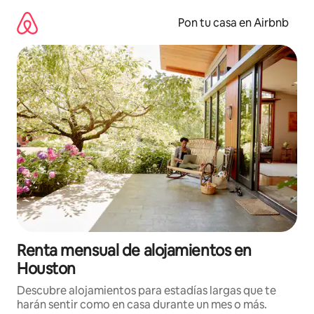
Omite
el
Pon tu casa en Airbnb
contenido
Renta mensual de alojamientos en
Houston
Descubre alojamientos para estadías largas que te
harán sentir como en casa durante un mes o más.