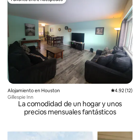
Favorito entre huéspedes
Alojamiento en Houston
Calificación 
4.92 (12)
Gillespie Inn
La comodidad de un hogar y unos
precios mensuales fantásticos