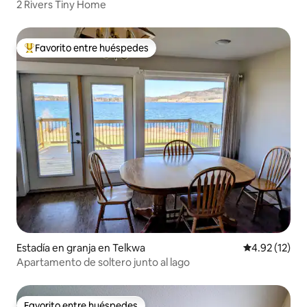
2 Rivers Tiny Home
Favorito entre huéspedes
Favorito entre huéspedes preferido
Estadía en granja en Telkwa
Calificación 
4.92 (12)
Apartamento de soltero junto al lago
Favorito entre huéspedes