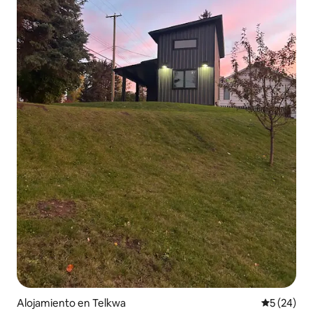
Alojamiento en Telkwa
Calificaci
5 (24)