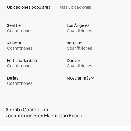
Ubicaciones populares
Más ubicaciones
Seattle
Los Ángeles
Coanfitriones
Coanfitriones
Atlanta
Bellevue
Coanfitriones
Coanfitriones
Fort Lauderdale
Denver
Coanfitriones
Coanfitriones
Dallas
Mostrar más
Coanfitriones
Airbnb
Coanfitrión
coanfitriones en Manhattan Beach