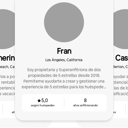
Fran
herine
Cas
Los Ángeles, California
each, California
Fullerton, C
Soy propietaria y Superanfitriona de dos
propiedades de 5 estrellas desde 2018.
rios a poner en marcha y
Nos encanta ayudar a 
Permíteme ayudarte a crear y gestionar una
 rentables en Airbnb y
maximizar su potencia
experiencia de 5 estrellas para los huéspedes.
xperiencias memorables
las experiencias de 
¡Envíame un mensaje para obtener más
s vacacionales.
estrellas y la clasifica
información!
superior de los
5,0
8
según huéspedes
años anfitrionando
4
4,96
años anfitrionando
según huéspedes