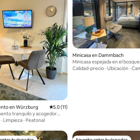
 4.92 de 5, 12 reseñas
Minicasa en Dammbach
Minicasa espejada en el bosque
aroma de pino
Calidad-precio
·
Ubicación
·
Cam
nto en Würzburg
Calificación promedio: 5.0 de 5, 11 reseñas
5.0 (11)
ento tranquilo y acogedor
a estación de tren
·
Limpieza
·
Peatonal
 entre huéspedes
Favorito entre huéspedes