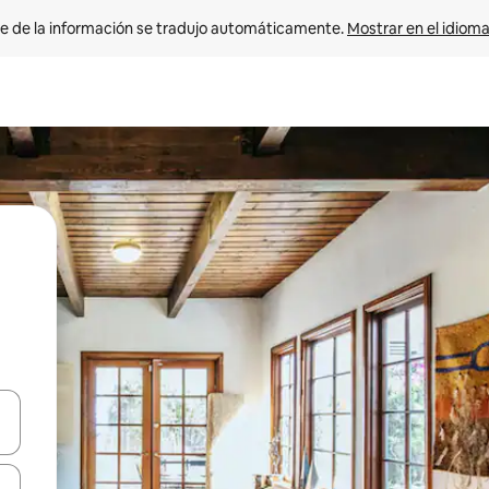
e de la información se tradujo automáticamente. 
Mostrar en el idioma
n las teclas de flecha hacia arriba y hacia abajo o explora con el tact