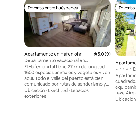
Favorito entre huéspedes
Favorito
Favorito entre huéspedes
Favorito
Apartamento en Hafenlohr
Calificación promedi
5.0 (9)
Departamento vacacional en
Apartame
Hafenlohrtal para 2-3 personas
El Hafenlohrtal tiene 27 km de longitud.
enfeld
⭐️⭐️⭐️⭐️⭐️
1600 especies animales y vegetales viven
calidad e
Apartame
aquí. Todo el valle del puerto está bien
cuadrados
comunicado por rutas de senderismo y
equipamiento
rutas ciclistas. Los carriles bici a lo largo
Ubicación
·
Exactitud
·
Espacios
llave Air
del Meno están muy bien desarrollados y
exteriores
interior.
Ubicación
no son demasiado difíciles para ciclistas
totalmente equ
sin experiencia. Los destinos de
totalmen
excursión que valen la pena son la ciudad
200x200 eléctrica Sal
residencial de Würzburg o el casco
función d
antiguo de Wertheim. Y Lohr está
Solárium 
estrechamente relacionado con
Terraza co
Blancanieves. O para hacer senderismo: