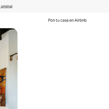
 original
Pon tu casa en Airbnb
o o desliza el dedo.