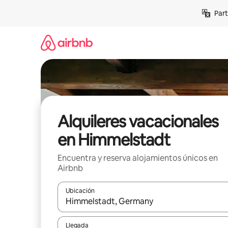
Omite
Part
el
contenido
Alquileres vacacionales
en Himmelstadt
Encuentra y reserva alojamientos únicos en
Airbnb
Ubicación
Cuando los resultados estén disponibles, navega co
Llegada