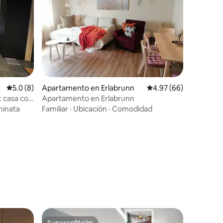
Calificación promedio: 5.0 de 5, 8 reseñas
5.0 (8)
Apartamento en Erlabrunn
Calificación promedio:
4.97 (66)
: casa con
Apartamento en Erlabrunn
inata
Familiar
·
Ubicación
·
Comodidad
Superanfitrión