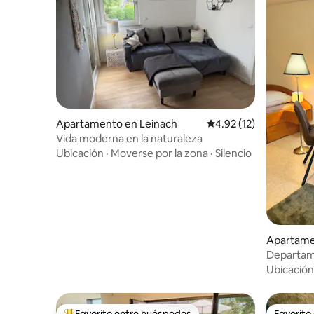
Apartamento en Leinach
Calificación promedio:
4.92 (12)
Vida moderna en la naturaleza
Ubicación
·
Moverse por la zona
·
Silencio
Apartame
Departam
cerca de l
Ubicación
Favorito entre huéspedes
Favorito