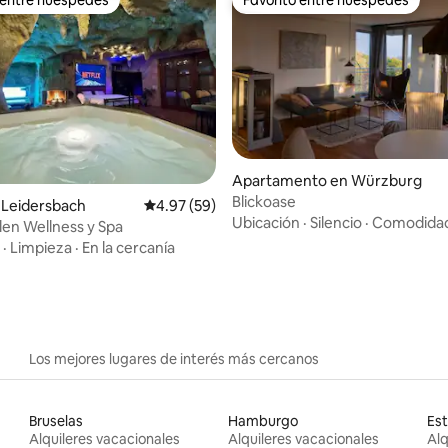
 entre huéspedes
Favorito entre huéspedes
 4.99 de 5, 90 reseñas
Apartamento en Würzburg
Blickoase
 Leidersbach
Calificación promedio: 4.97 de 5, 59 reseñas
4.97 (59)
Ubicación
·
Silencio
·
Comodida
len Wellness y Spa
·
Limpieza
·
En la cercanía
Los mejores lugares de interés más cercanos
Bruselas
Hamburgo
Es
Alquileres vacacionales
Alquileres vacacionales
Alq