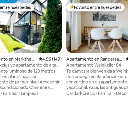
 entre huéspedes
Favorito entre huéspedes
 entre huéspedes
Favorito entre huéspedes prefe
o: 5.0 de 5, 9 reseñas
nto en Marktheid
Calificación promedio: 4.96 de 5, 149 reseñas
4.96 (149)
Apartamento en Randersack
C
er
 Exclusivo apartamento de alta
Apartamento Weinkeller 84
n Spessart
nto luminoso de 120 metros
Te damos la bienvenida a Weink
 en planta baja con
una bodega en Randersacker q
 de primer nivel Acceso sin
convertido en un apartamento
e acondicionado Chimenea
vacacional. Aquí, las antiguas 
 Pisos de madera Cocina
piedra y los muebles restaurad
·
Familiar
·
Limpieza
Calidad-precio
·
Familiar
·
Decor
ipada 2 cafeteras
encuentran con muebles moder
te automáticas Cama XXL
que le da al apartamento un gr
a de estar XXL con
encanto y comodidad. El alojam
e cama persianas automáticas
tiene capacidad para un máxim
Internet de 100 Mbit Caja fuerte
personas. A pesar del sótano, t
n cocina al aire libre En las
habitaciones tienen luz natural. 