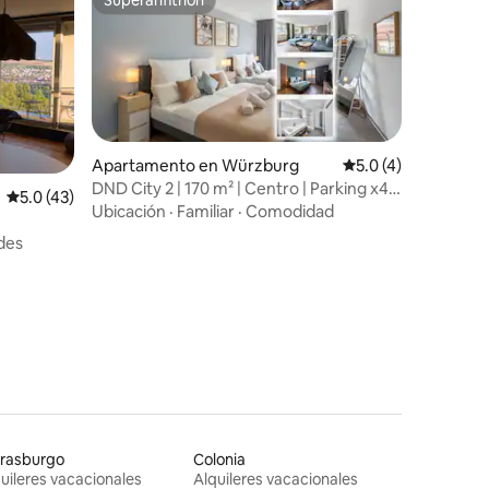
Superanfitrión
Apartamento en Würzburg
Calificación promed
5.0 (4)
DND City 2 | 170 m² | Centro | Parking x4 |
Calificación promedio: 5.0 de 5, 43 reseñas
5.0 (43)
2Baños
Ubicación
·
Familiar
·
Comodidad
des
trasburgo
Colonia
uileres vacacionales
Alquileres vacacionales