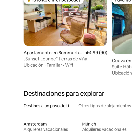
Favorito entre huéspedes preferido
Favorito
Apartamento en Sommerha
Calificación promedio:
4.99 (90)
usen
„Sunset Lounge“ tierras de viña
Cueva en
Ubicación
·
Familiar
·
Wifi
Suite Höh
Ubicación
Destinaciones para explorar
Destinos a un paso de ti
Otros tipos de alojamientos
Ámsterdam
Múnich
Alquileres vacacionales
Alquileres vacacionales