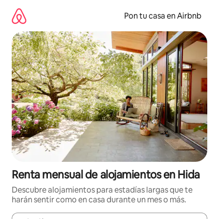
Omite
el
Pon tu casa en Airbnb
contenido
Renta mensual de alojamientos en Hida
Descubre alojamientos para estadías largas que te
harán sentir como en casa durante un mes o más.