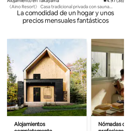
Alojamiento en Takayama
Calificación 
4.97 (35)
《Aino Resort》 Casa tradicional privada con sauna
La comodidad de un hogar y unos
privada y bañera con vista
precios mensuales fantásticos
Alojamientos
Nómadas digit