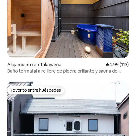
Alojamiento en Takayama
Calificación p
4.99 (113)
Baño termal al aire libre de piedra brillante y sauna de
barril / A 1 minuto a pie de Asaichi Miyagawa /
Estacionamiento en el sitio
Favorito entre huéspedes
Favorito entre huéspedes