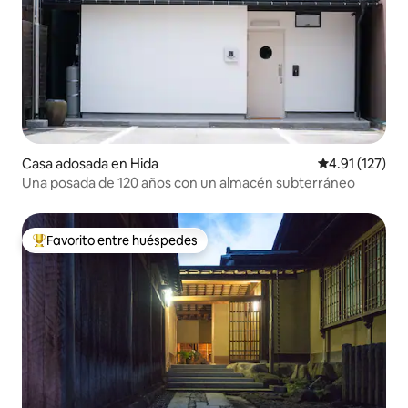
Casa adosada en Hida
Calificación p
4.91 (127)
Una posada de 120 años con un almacén subterráneo
Favorito entre huéspedes
Favorito entre huéspedes preferido