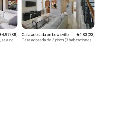
Calificación promedio: 4.97 de 5, 88 reseñas
4.97 (88)
Casa adosada en Lewisville
Calificación promedio:
4.83 (23)
, sala de
Casa adosada de 3 pisos (3 habitaciones,
3 baños), punto de carga para vehículos
eléctricos de 1 Gig