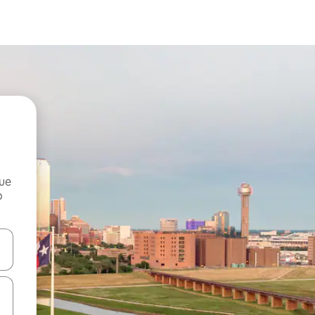
que
o
n las teclas de flecha hacia arriba y hacia abajo o explora con el tact