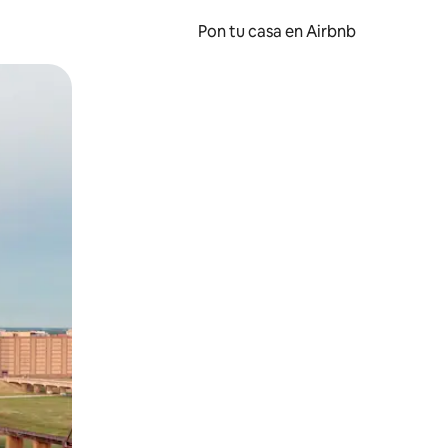
Pon tu casa en Airbnb
o o desliza el dedo.