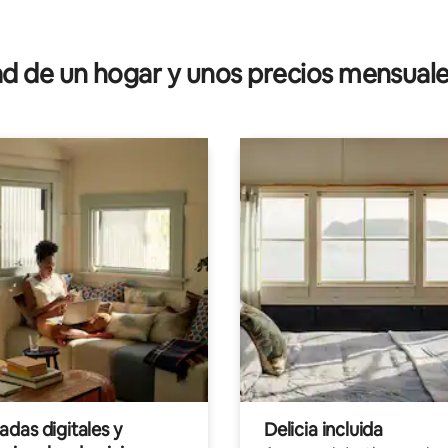
4.93 de 5, 104 reseñas
 de un hogar y unos precios mensuale
das digitales y
Delicia incluida