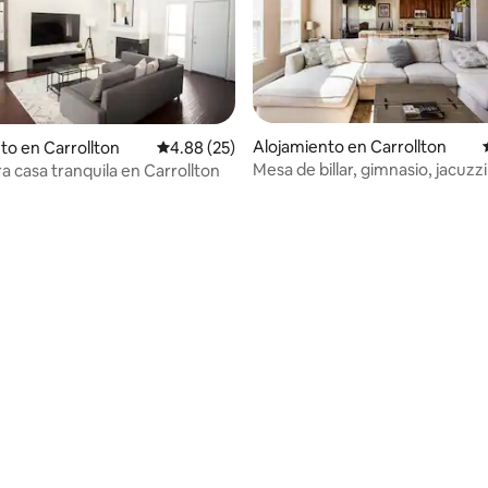
Alojamiento en Carrollton
to en Carrollton
Calificación promedio: 4.88 de 5, 25 reseñas
4.88 (25)
Mesa de billar, gimnasio, jacuzzi
 casa tranquila en Carrollton
trabajo, estanque panorámico