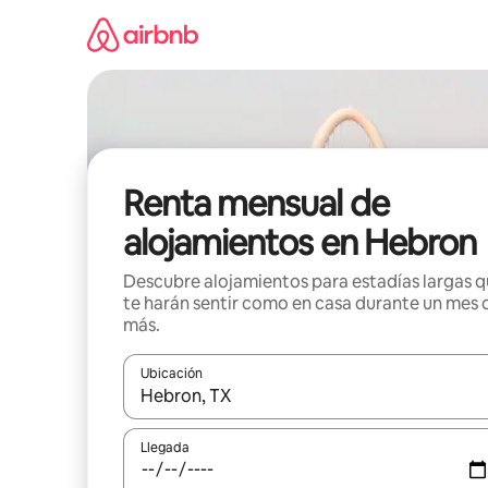
Omite
el
contenido
Renta mensual de
alojamientos en Hebron
Descubre alojamientos para estadías largas 
te harán sentir como en casa durante un mes 
más.
Ubicación
Cuando los resultados estén disponibles, navega co
Llegada