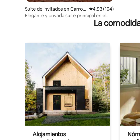
Suite de invitados en Carrollt
Calificación promedio: 
4.93 (104)
on
Elegante y privada suite principal en el
La comodidad
norte de DFW
Alojamientos
Nóma