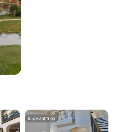
Superanfitrión
rido
Superanfitrión