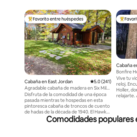
Favorito entre huéspedes
Favor
Favorito entre huéspedes preferido
Favorito
Cabaña en
Bonfire Ho
Vive tu vi
Cabaña en East Jordan
Calificación promedio:
5.0 (241)
reloj. En
Agradable cabaña de madera en Six Mile
Holler, d
Lake.
Disfruta de la comodidad de una época
relajarte
pasada mientras te hospedas en esta
(vecino oc
pintoresca cabaña de troncos de cuento
carretera
de hadas de la década de 1940. El Hawks
motos de 
Comodidades populares en
Nest ha sido restaurado con cariño a su
Grayling/
esplendor original, al tiempo que tiene
todoterre
todas las comodidades modernas
pocos min
entretejidas a través de su limpio espacio
Hartwick 