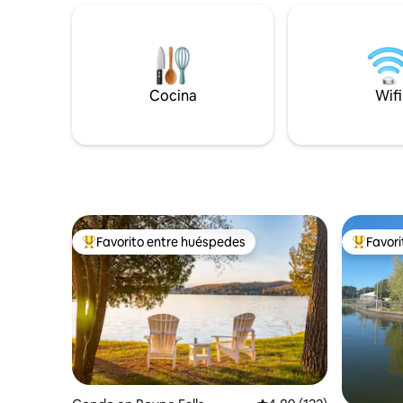
de 380 pies cuadrados. Refúgiate en el
practicar
espacioso porche cubierto para relajarte
y esquí d
y ver la propiedad de un acre y medio
del centr
que conduce a 100 pies de frente al lago
Gaylord. 
6Mile. Contempla las estrellas mientras
celebra e
Cocina
Wifi
te relajas en las cómodas sillas doradas
consulta s
construidas por los amish alrededor de la
espaciosa zona de la chimenea de
adoquines.
Favorito entre huéspedes
Favor
Favorito entre huéspedes preferido
Favorito