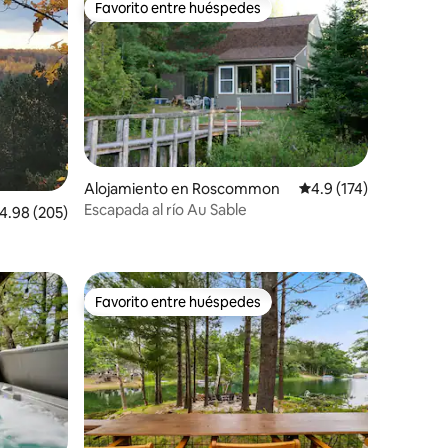
Favorito entre huéspedes
Favorito entre huéspedes
Alojamiento en Roscommon
Calificación promedio:
4.9 (174)
Escapada al río Au Sable
alificación promedio: 4.98 de 5, 205 reseñas
4.98 (205)
Favorito entre huéspedes
rido
Favorito entre huéspedes