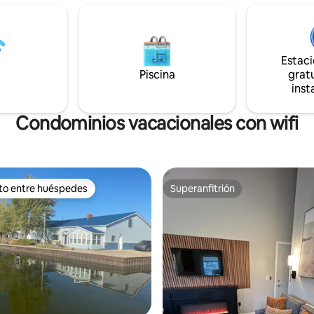
un enorme patio privado, esta
 senderismo, raquetas de nieve
arroyo, amplios senderos bosc
e fondo. A 20 minutos en coche
juegos y actividades únicos en el
o vacacional Treetops en
y un ambiente divertido y relaja
Camp Grayling (cerca de la I-75)
del norte. Se aceptan bodas y reuniones
Estac
ntrenamientos ocasionales,
familiares con autorización pre
Piscina
gratu
u FB para ver los horarios.
permiten fiestas.
inst
Condominios vacacionales con wifi
ito entre huéspedes
Superanfitrión
 entre huéspedes preferido
Superanfitrión