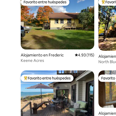
Favorito entre huéspedes
Favor
Favorito entre huéspedes
Favorito
Alojamiento en Frederic
Calificación promedio: 
4.93 (115)
Alojamien
Keene Acres
North Blu
al agua
Favorito entre huéspedes
Favorito
Favorito entre huéspedes preferido
Favorito
Alojamien