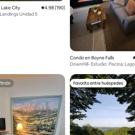
4.89 de 5, 132 reseñas
Lake City
Calificación promedio: 4.98 de 5, 190 reseñas
4.98 (190)
 Landings Unidad 5
Condo en Boyne Falls
C
DownHill- Estudio: Piscina: Lago
itrión
Favorito entre huéspedes
itrión
Favorito entre huéspedes