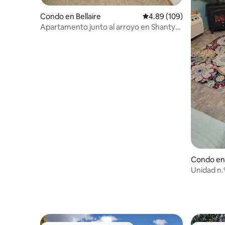
Condo en Bellaire
Calificación promedio: 
4.89 (109)
Apartamento junto al arroyo en Shanty
Creek en Bellaire
Condo en
Unidad n.
Schuss