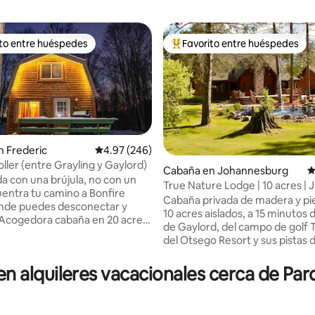
ito entre huéspedes
Favorito entre huéspedes
 entre huéspedes preferido
Favorito entre huéspedes prefe
 Frederic
Calificación promedio: 4.97 de 5, 246 reseñas
4.97 (246)
ller (entre Grayling y Gaylord)
Cabaña en Johannesburg
C
da con una brújula, no con un
True Nature Lodge | 10 acres | J
 5.0 de 5, 241 reseñas
cuentra tu camino a Bonfire
Grupos
Cabaña privada de madera y pi
onde puedes desconectar y
10 acres aislados, a 15 minutos 
. Acogedora cabaña en 20 acres
de Gaylord, del campo de golf 
asional al otro lado de la
del Otsego Resort y sus pistas d
) donde podrás disfrutar de
Ideal para grupos, invitados a b
nieve en la zona de
reuniones, viajes de esquí, fine
 alquileres vacacionales cerca de Parq
Gaylord o paseos en
semana en vehículos todoterre
no en la zona de Frederic. A
parejas, familias y retiros tranqu
utos del parque estatal
Capacidad para 20 personas, co
Pines o Forbush Corner para