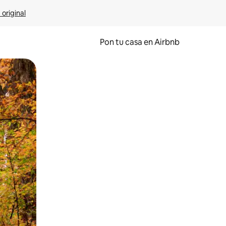
 original
Pon tu casa en Airbnb
o o desliza el dedo.