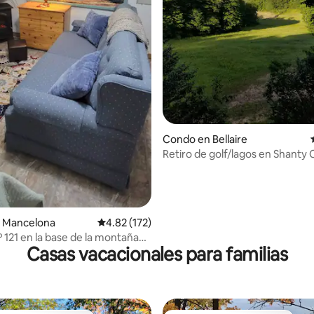
4.89 de 5, 109 reseñas
Condo en Bellaire
Retiro de golf/lagos en Shanty 
loft de 1 dormitorio
 Mancelona
Calificación promedio: 4.82 de 5, 172 reseñas
4.82 (172)
º 121 en la base de la montaña
Casas vacacionales para familias