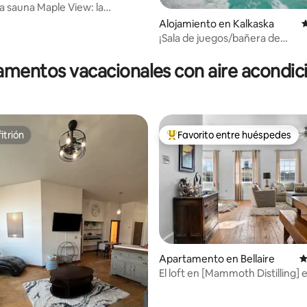
la sauna Maple View: la
dad te espera
Alojamiento en Kalkaska
C
¡Sala de juegos/bañera de
 5.0 de 5, 117 reseñas
hidromasaje/mesa de billar/vista
mentos vacacionales con aire acondi
itrión
Favorito entre huéspedes
itrión
Favorito entre huéspedes prefe
Apartamento en Bellaire
C
El loft en [Mammoth Distilling] e
 5.0 de 5, 135 reseñas
centro de Bellaire