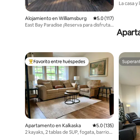
e
La casa y 
tranquili
Alojamiento en Williamsburg
Calificación promedio:
5.0 (117)
East Bay Paradise ¡Reserva para disfrutar
Aparta
de los colores del otoño!
Favorito entre huéspedes
Superanf
Favorito entre huéspedes preferido
Superanf
Apartamento en Kalkaska
Calificación promedio:
5.0 (135)
2 kayaks, 2 tablas de SUP, fogata, barrio
seguro