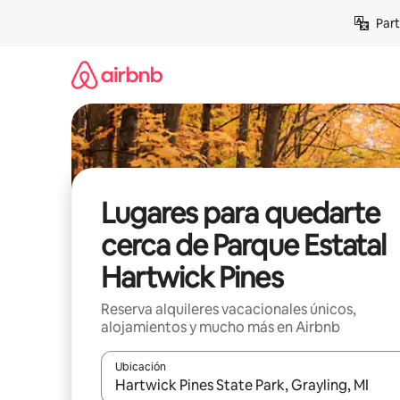
Omite
Part
el
contenido
Lugares para quedarte
cerca de Parque Estatal
Hartwick Pines
Reserva alquileres vacacionales únicos,
alojamientos y mucho más en Airbnb
Ubicación
Cuando los resultados estén disponibles, navega co