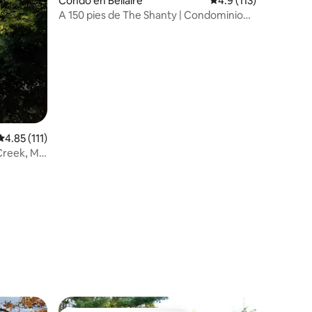
Condo en Bellaire
Calificación promedio
4.9 (113)
A 150 pies de The Shanty | Condominio
grande | Capacidad para 14 personas
Calificación promedio: 4.85 de 5, 111 reseñas
4.85 (111)
Creek, MI,