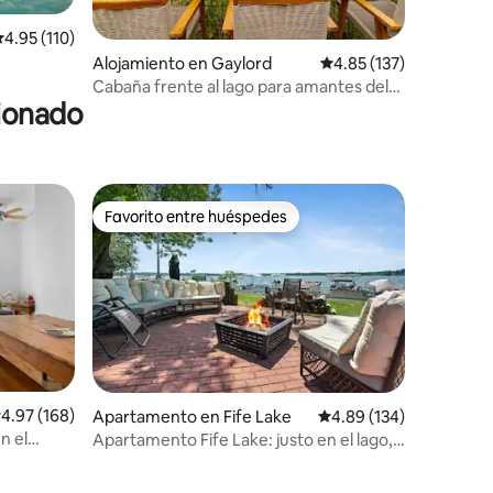
alificación promedio: 4.95 de 5, 110 reseñas
4.95 (110)
Alojamiento en Gaylord
Calificación promedio: 
4.85 (137)
s al lago!
Cabaña frente al lago para amantes del
cionado
golf y de las actividades al aire libre
Favorito entre huéspedes
rido
Favorito entre huéspedes
alificación promedio: 4.97 de 5, 168 reseñas
4.97 (168)
Apartamento en Fife Lake
Calificación promedio: 
4.89 (134)
n el
Apartamento Fife Lake: justo en el lago,
perfecto para