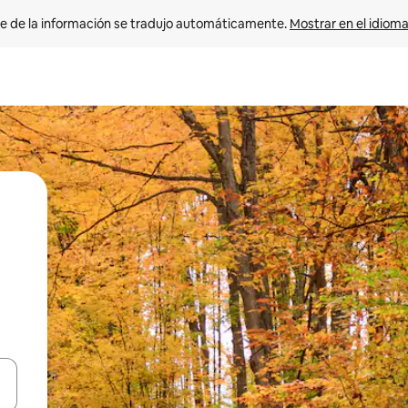
e de la información se tradujo automáticamente. 
Mostrar en el idioma
n las teclas de flecha hacia arriba y hacia abajo o explora con el tact