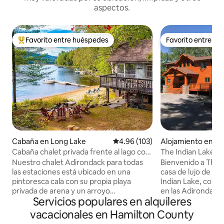
aspectos.
Favorito entre huéspedes
Favorito entre h
Favorito entre huéspedes preferido
Favorito entre h
Cabaña en Long Lake
Calificación promedio: 4.96 de 5
4.96 (103)
Alojamiento en In
Cabaña chalet privada frente al lago con
The Indian Lake Ho
arroyo murmurante
bañera de hidrom
Nuestro chalet Adirondack para todas
Bienvenido a The 
las estaciones está ubicado en una
casa de lujo de 3 p
pintoresca cala con su propia playa
Indian Lake, con u
privada de arena y un arroyo
en las Adirondacks.
Servicios populares en alquileres
balbuceante. Nuestros techos
escapada perfecta
abovedados con un plano de planta
todas las comodid
vacacionales en Hamilton County
abierta son ideales para el
Internet de alta v