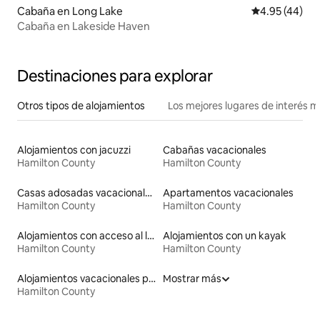
Cabaña en Long Lake
Calificación 
4.95 (44)
Cabaña en Lakeside Haven
Destinaciones para explorar
Otros tipos de alojamientos
Los mejores lugares de interés 
Alojamientos con jacuzzi
Cabañas vacacionales
Hamilton County
Hamilton County
Casas adosadas vacacionales
Apartamentos vacacionales
Hamilton County
Hamilton County
Alojamientos con acceso al lago
Alojamientos con un kayak
Hamilton County
Hamilton County
Alojamientos vacacionales para familias
Mostrar más
Hamilton County