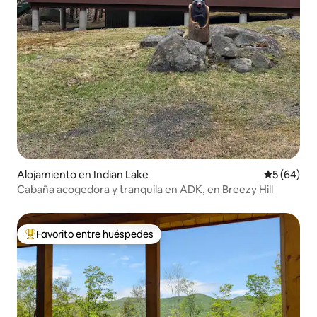
Alojamiento en Indian Lake
Calificaci
5 (64)
Cabaña acogedora y tranquila en ADK, en Breezy Hill
Favorito entre huéspedes
Favorito entre huéspedes preferido