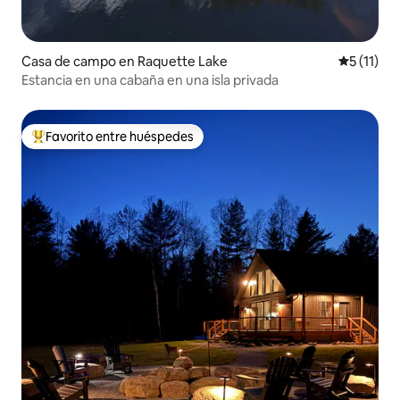
Casa de campo en Raquette Lake
Calificaci
5 (11)
Estancia en una cabaña en una isla privada
Favorito entre huéspedes
Favorito entre huéspedes preferido