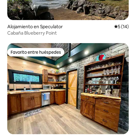
Alojamiento en Speculator
Calificaci
5 (14)
Cabaña Blueberry Point
Favorito entre huéspedes
Favorito entre huéspedes