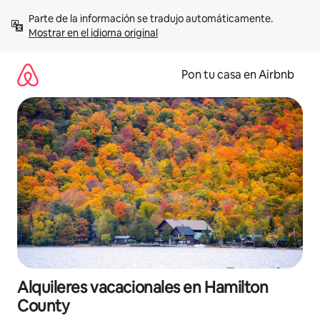
Omite
Parte de la información se tradujo automáticamente. 
el
Mostrar en el idioma original
contenido
Pon tu casa en Airbnb
Alquileres vacacionales en Hamilton
County