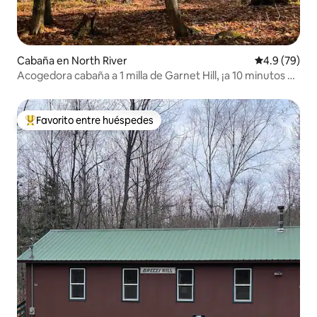
Cabaña en North River
Calificación
4.9 (79)
Acogedora cabaña a 1 milla de Garnet Hill, ¡a 10 minutos de
Gore!
Favorito entre huéspedes
Favorito entre huéspedes preferido