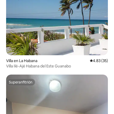
Villa en La Habana
Calificación 
4.83 (35)
Villa Ilé-Ajé Habana del Este Guanabo
Superanfitrión
Superanfitrión