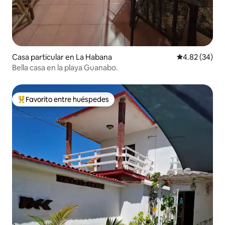
Casa particular en La Habana
Calificación p
4.82 (34)
Bella casa en la playa Guanabo.
Favorito entre huéspedes
Favorito entre huéspedes preferido