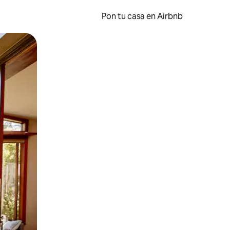
Pon tu casa en Airbnb
o o desliza el dedo.