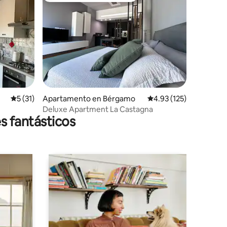
Calificación promedio: 5 de 5, 31 reseñas
5 (31)
Apartamento en Bérgamo
Calificación promedio: 
4.93 (125)
Deluxe Apartment La Castagna
s fantásticos