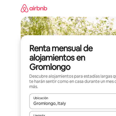
Omite
el
contenido
Renta mensual de
alojamientos en
Gromlongo
Descubre alojamientos para estadías largas 
te harán sentir como en casa durante un mes 
más.
Ubicación
Cuando los resultados estén disponibles, navega co
Llegada