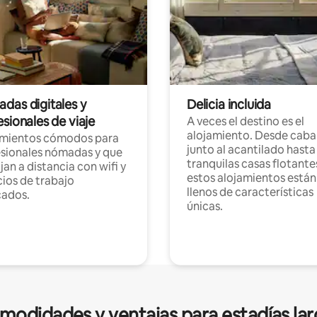
das digitales y
Delicia incluida
sionales de viaje
A veces el destino es el
alojamiento. Desde caba
amientos cómodos para
junto al acantilado hasta
sionales nómadas y que
tranquilas casas flotante
jan a distancia con wifi y
estos alojamientos están
ios de trabajo
llenos de características
cados.
únicas.
modidades y ventajas para estadías lar