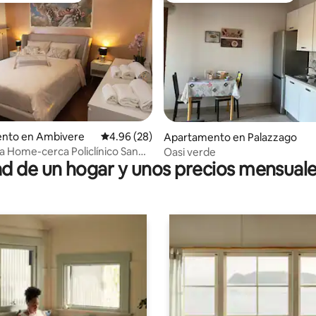
nto en Ambivere
Calificación promedio: 4.96 de 5, 28 reseñas
4.96 (28)
 4.94 de 5, 69 reseñas
Apartamento en Palazzago
a Home-cerca Policlínico San
Oasi verde
 de un hogar y unos precios mensuale