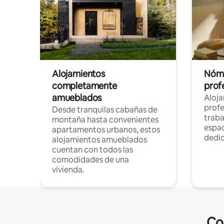
Alojamientos
Nóma
completamente
profe
amueblados
Aloj
profe
Desde tranquilas cabañas de
traba
montaña hasta convenientes
espac
apartamentos urbanos, estos
dedi
alojamientos amueblados
cuentan con todos las
comodidades de una
vivienda.
Co