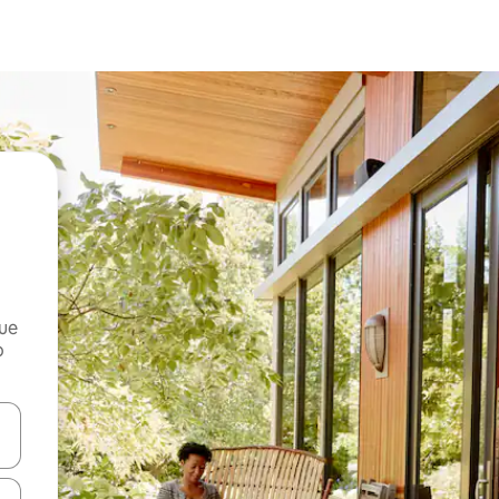
que
o
n las teclas de flecha hacia arriba y hacia abajo o explora con el tact