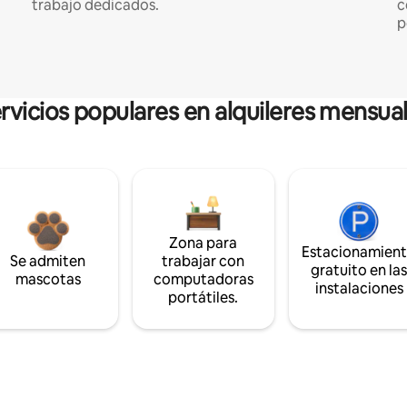
trabajo dedicados.
c
p
rvicios populares en alquileres mensua
Zona para
Estacionamien
Se admiten
trabajar con
gratuito en la
mascotas
computadoras
instalaciones
portátiles.