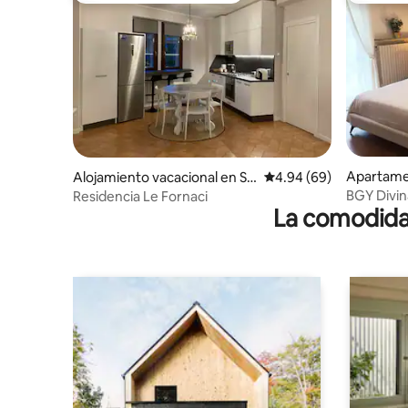
Apartame
Alojamiento vacacional en So
Calificación promedio:
4.94 (69)
risole
BGY Divin
Residencia Le Fornaci
La comodidad
Pietro