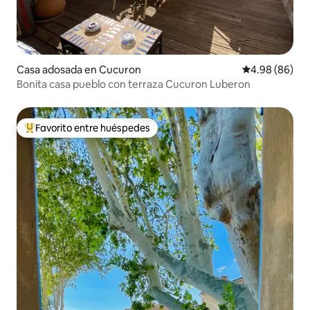
Casa adosada en Cucuron
Calificación p
4.98 (86)
Bonita casa pueblo con terraza Cucuron Luberon
Favorito entre huéspedes
Favorito entre huéspedes preferido