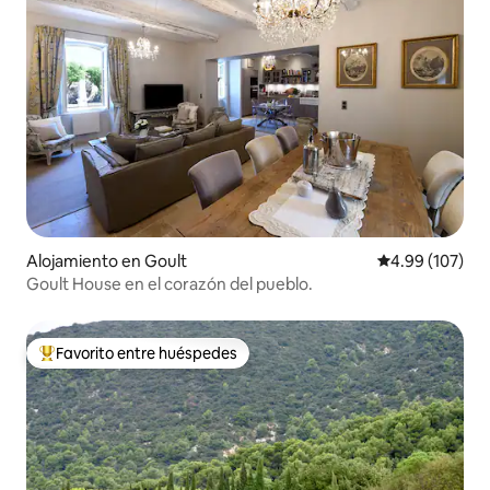
Alojamiento en Goult
Calificación pr
4.99 (107)
Goult House en el corazón del pueblo.
Favorito entre huéspedes
Favorito entre huéspedes preferido