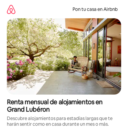
Omite
el
Pon tu casa en Airbnb
contenido
Renta mensual de alojamientos en
Grand Lubéron
Descubre alojamientos para estadías largas que te
harán sentir como en casa durante un mes o más.