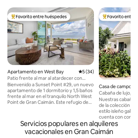
Favorito entre huéspedes
Favorito entre
Favorito entre huéspedes preferido
Favorito entre hu
Apartamento en West Bay
Calificación promedio: 5 de 
5 (34)
Patio frente al mar al atardecer con
barbacoa + piscina, gimnasio y spa
Bienvenido a Sunset Point #29, un nuevo
Casa de campo en
apartamento de 1 dormitorio y 1,5 baños
y
Cabaña de lujo, 1 
frente al mar en el tranquilo North West
pasos de la piscina
Nuestras cabañas
Point de Gran Caimán. Este refugio de
de la colección Bo
94 metros cuadrados en la planta baja
estilo isleño galardonadas.
cuenta con ventanas de piso a techo, un
cuenta con comedor
patio privado con parrilla Weber y las
Servicios populares en alquileres
y ducha de jardín.
mejores vistas de la puesta de sol de la
centramos en el luj
vacacionales en Gran Caimán
isla. Relájate junto a la piscina y el spa de
detalles de ensueñ
gran tamaño, haz ejercicio en el