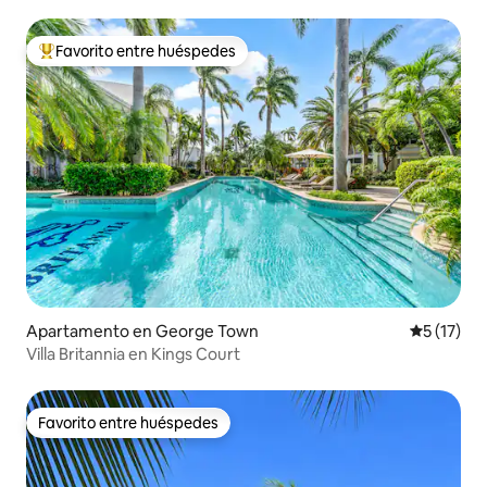
playa
Favorito entre huéspedes
Favorito entre huéspedes preferido
Apartamento en George Town
Calificaci
5 (17)
Villa Britannia en Kings Court
Favorito entre huéspedes
Favorito entre huéspedes