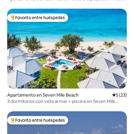
Beach. ¡Joya oculta!
Favorito entre huéspedes
Favorito entre huéspedes preferido
Apartamento en Seven Mile Beach
Calificaci
5 (23)
3 dormitorios con vista al mar + piscina en Seven Mile
Beach
Favorito entre huéspedes
Favorito entre huéspedes preferido