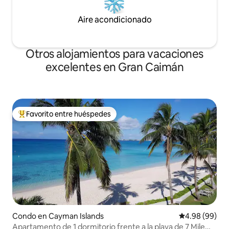
Aire acondicionado
Otros alojamientos para vacaciones
excelentes en Gran Caimán
Favorito entre huéspedes
Favorito entre huéspedes preferido
Condo en Cayman Islands
Calificación p
4.98 (99)
Apartamento de 1 dormitorio frente a la playa de 7 Mile