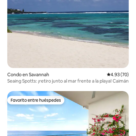
Condo en Savannah
Calificación p
4.93 (70)
Seaing Spotts: ¡retiro junto al mar frente a la playa! Caimán
Favorito entre huéspedes
Favorito entre huéspedes