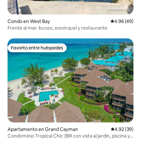
Condo en West Bay
Calificación p
4.96 (49)
Frente al mar: buceo, esnórquel y restaurante
Favorito entre huéspedes
Favorito entre huéspedes
Apartamento en Grand Cayman
Calificación p
4.92 (39)
Condominio Tropical Chic 3BR con vista al jardín, piscina y