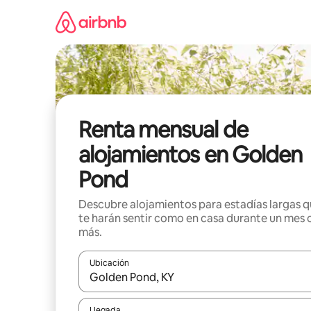
Omite
el
contenido
Renta mensual de
alojamientos en Golden
Pond
Descubre alojamientos para estadías largas 
te harán sentir como en casa durante un mes 
más.
Ubicación
Cuando los resultados estén disponibles, navega co
Llegada