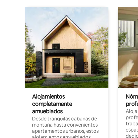
Alojamientos
Nóma
completamente
profe
amueblados
Aloj
profe
Desde tranquilas cabañas de
traba
montaña hasta convenientes
espac
apartamentos urbanos, estos
dedi
alojamientos amueblados