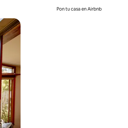
Pon tu casa en Airbnb
o o desliza el dedo.