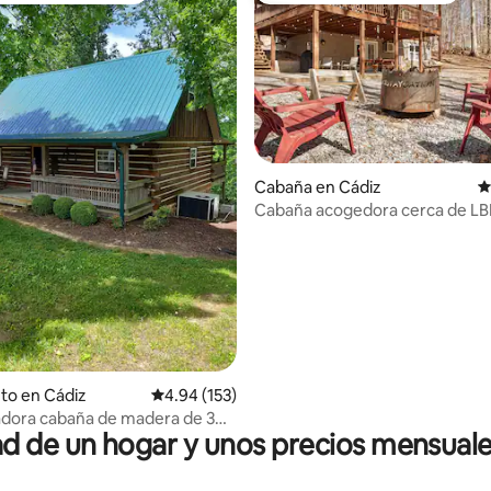
io: 5 de 5, 19 reseñas
Cabaña en Cádiz
C
Cabaña acogedora cerca de LB
to en Cádiz
Calificación promedio: 4.94 de 5, 153 reseñas
4.94 (153)
adora cabaña de madera de 3
 de un hogar y unos precios mensuale
os en 4 acres!