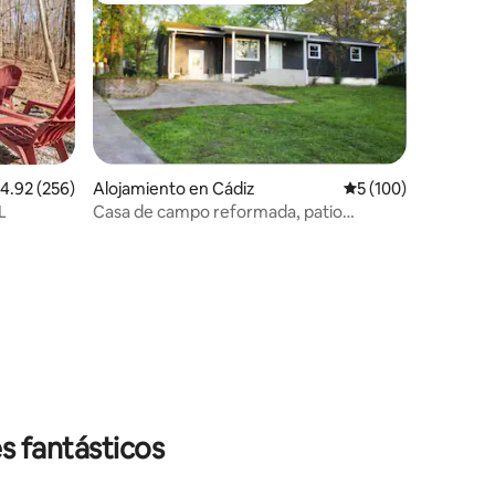
alificación promedio: 4.92 de 5, 256 reseñas
4.92 (256)
Alojamiento en Cádiz
Calificación promedi
5 (100)
L
Casa de campo reformada, patio
protegido, superlimpio, wifi
s fantásticos