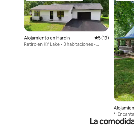
Alojamiento en Hardin
Calificación promed
5 (19)
Retiro en KY Lake • 3 habitaciones •
Cerca de la marina y de zonas de pesca
Alojamien
* ¡Encant
La comodidad
dormitori