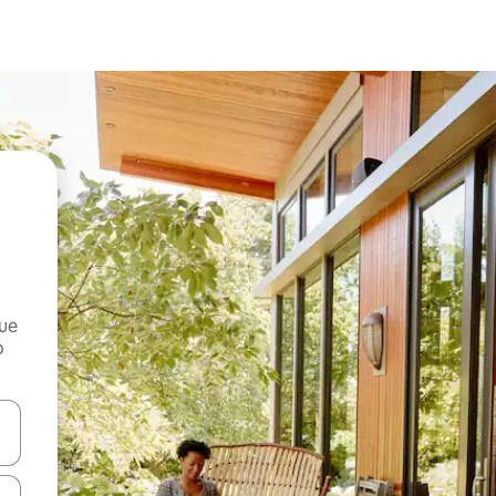
que
o
n las teclas de flecha hacia arriba y hacia abajo o explora con el tact