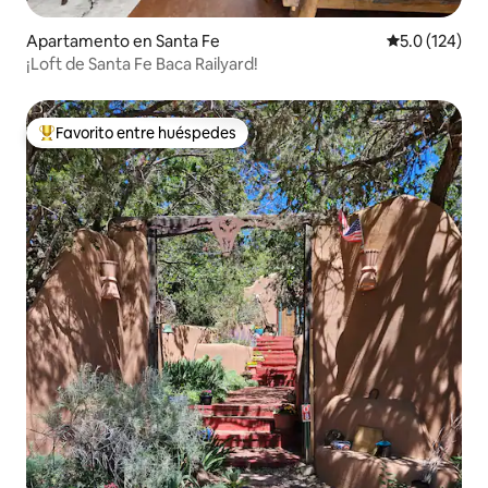
Apartamento en Santa Fe
Calificación 
5.0 (124)
¡Loft de Santa Fe Baca Railyard!
Favorito entre huéspedes
Favorito entre huéspedes preferido