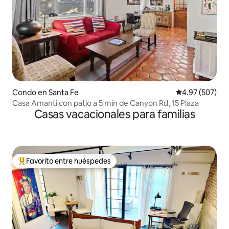
Condo en Santa Fe
Calificación pr
4.97 (507)
Casa Amanti con patio a 5 min de Canyon Rd, 15 Plaza
Casas vacacionales para familias
Favorito entre huéspedes
Favorito entre huéspedes preferido