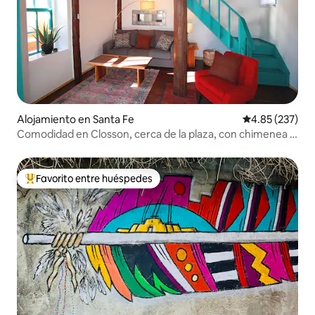
Alojamiento en Santa Fe
Calificación pr
4.85 (237)
Comodidad en Closson, cerca de la plaza, con chimenea y
patio.
Favorito entre huéspedes
Favorito entre huéspedes preferido