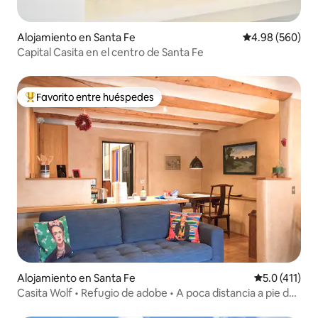
Alojamiento en Santa Fe
Calificación pr
4.98 (560)
Capital Casita en el centro de Santa Fe
Favorito entre huéspedes
Favorito entre huéspedes preferido
Alojamiento en Santa Fe
Calificación 
5.0 (411)
Casita Wolf • Refugio de adobe • A poca distancia a pie de
la plaza