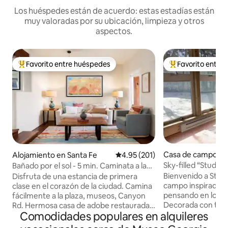
Los huéspedes están de acuerdo: estas estadías están
muy valoradas por su ubicación, limpieza y otros
aspectos.
Favorito entre huéspedes
Favorito entre
Favorito entre huéspedes preferido
Favorito entre hu
Casa de campo en
Alojamiento en Santa Fe
Calificación promedio: 4.95 de 5
4.95 (201)
Sky-filled “Studio
Bañado por el sol - 5 min. Caminata a la
Sonadores
plaza, chimenea, patio
Bienvenido a Studi
Disfruta de una estancia de primera
campo inspirada e
clase en el corazón de la ciudad. Camina
pensando en los a
fácilmente a la plaza, museos, Canyon
Decorada con toqu
Rd. Hermosa casa de adobe restaurada
Comodidades populares en alquileres
cama de lujo y tod
de la década de 1930 con elementos
relajarte y rejuve
esenciales de cocina completos, camas y