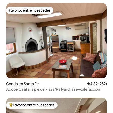
Favorito entre huéspedes
Favorito entre huéspedes
Condo en Santa Fe
Calificación pr
4.82 (252)
Adobe Casita, a pie de Plaza/Railyard, aire+calefacción
Favorito entre huéspedes
Favorito entre huéspedes preferido