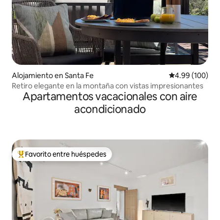
Alojamiento en Santa Fe
Calificación pr
4.99 (100)
Retiro elegante en la montaña con vistas impresionantes
Apartamentos vacacionales con aire
acondicionado
Favorito entre huéspedes
Favorito entre huéspedes preferido