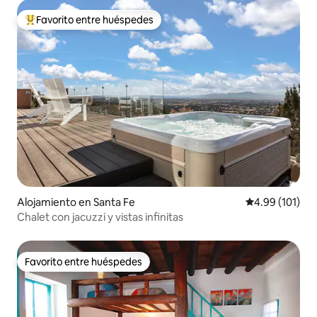
Favorito entre huéspedes
Favorito entre huéspedes preferido
Alojamiento en Santa Fe
Calificación p
4.99 (101)
Chalet con jacuzzi y vistas infinitas
Favorito entre huéspedes
Favorito entre huéspedes