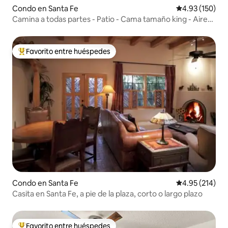
Condo en Santa Fe
Calificación p
4.93 (150)
Camina a todas partes - Patio - Cama tamaño king - Aire
acondicionado
Favorito entre huéspedes
Favorito entre huéspedes preferido
Condo en Santa Fe
Calificación p
4.95 (214)
Casita en Santa Fe, a pie de la plaza, corto o largo plazo
Favorito entre huéspedes