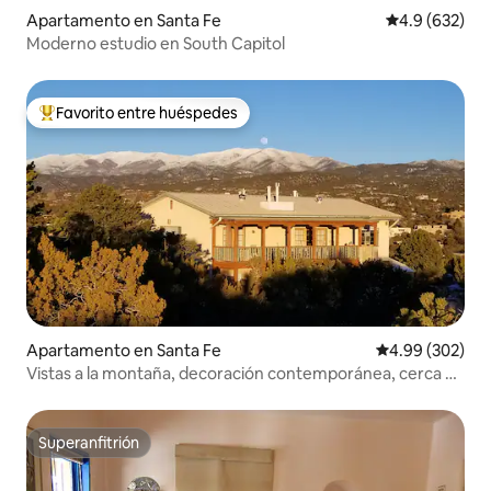
Apartamento en Santa Fe
Calificación p
4.9 (632)
Moderno estudio en South Capitol
Favorito entre huéspedes
Favorito entre huéspedes preferido
Apartamento en Santa Fe
Calificación pr
4.99 (302)
Vistas a la montaña, decoración contemporánea, cerca de
la Plaza.
Superanfitrión
Superanfitrión