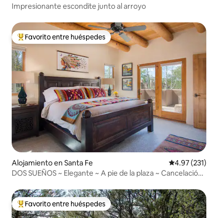
Impresionante escondite junto al arroyo
Favorito entre huéspedes
Favorito entre huéspedes preferido
Alojamiento en Santa Fe
Calificación p
4.97 (231)
DOS SUEÑOS ~ Elegante ~ A pie de la plaza ~ Cancelación
gratuita
Favorito entre huéspedes
Favorito entre huéspedes preferido