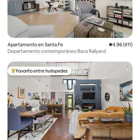
Apartamento en Santa Fe
Calificación p
4.96 (411)
Departamento contemporáneo Baca Railyard
Favorito entre huéspedes
Favorito entre huéspedes preferido