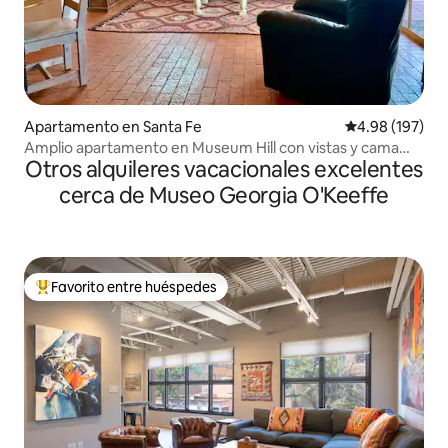
Apartamento en Santa Fe
Calificación pr
4.98 (197)
Amplio apartamento en Museum Hill con vistas y cama
Otros alquileres vacacionales excelentes
tamaño king
cerca de Museo Georgia O'Keeffe
Favorito entre huéspedes
Favorito entre huéspedes preferido