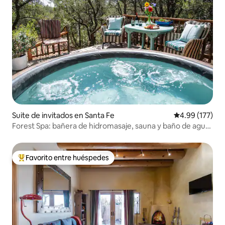
Suite de invitados en Santa Fe
Calificación p
4.99 (177)
Forest Spa: bañera de hidromasaje, sauna y baño de agua
fría | Plaza
Favorito entre huéspedes
Favorito entre huéspedes preferido