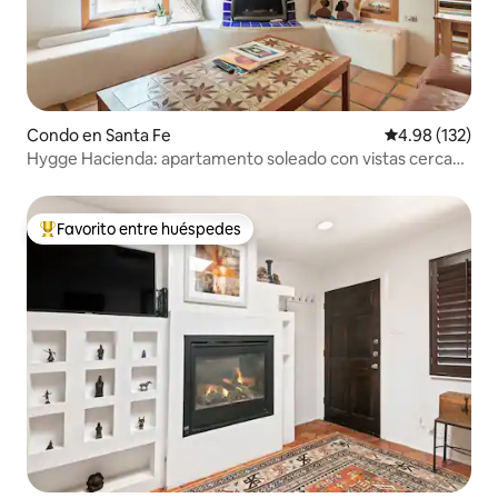
Condo en Santa Fe
Calificación p
4.98 (132)
Hygge Hacienda: apartamento soleado con vistas cerca
del centro de la ciudad
Favorito entre huéspedes
Favorito entre huéspedes preferido