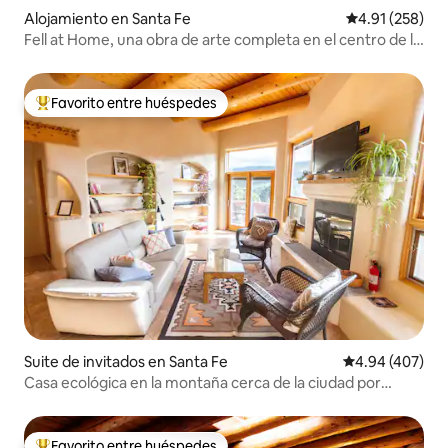
Alojamiento en Santa Fe
Calificación p
4.91 (258)
Fell at Home, una obra de arte completa en el centro de la
ciudad.
Favorito entre huéspedes
Favorito entre huéspedes preferido
Suite de invitados en Santa Fe
Calificación pr
4.94 (407)
Casa ecológica en la montaña cerca de la ciudad por
McDant LLC
Favorito entre huéspedes