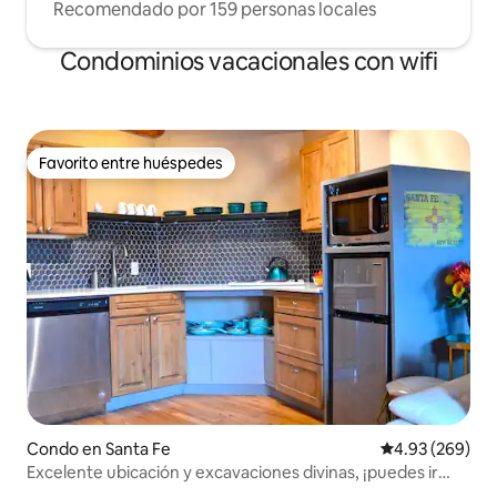
Recomendado por 159 personas locales
Condominios vacacionales con wifi
Favorito entre huéspedes
Favorito entre huéspedes
Condo en Santa Fe
Calificación pr
4.93 (269)
Excelente ubicación y excavaciones divinas, ¡puedes ir
andando a todas partes!