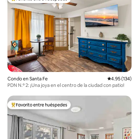
Favorito entre huéspedes preferido
Condo en Santa Fe
Calificación p
4.95 (134)
PDN N.º 2: ¡Una joya en el centro de la ciudad con patio!
Favorito entre huéspedes
Favorito entre huéspedes preferido