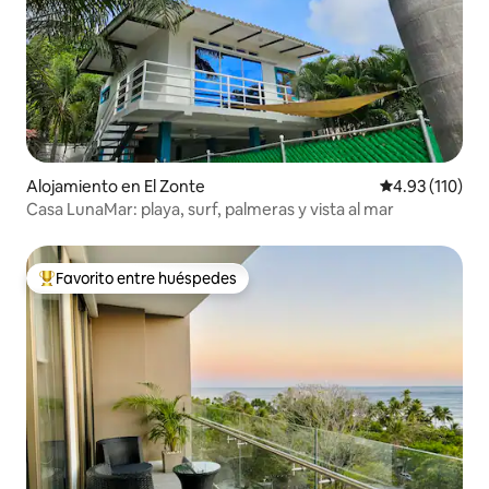
Alojamiento en El Zonte
Calificación p
4.93 (110)
Casa LunaMar: playa, surf, palmeras y vista al mar
Favorito entre huéspedes
Favorito entre huéspedes preferido