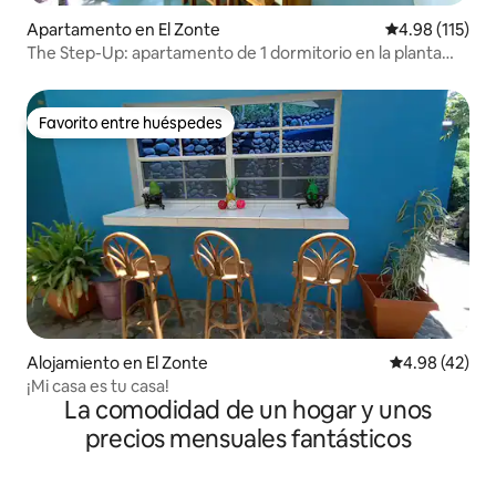
Apartamento en El Zonte
Calificación p
4.98 (115)
The Step-Up: apartamento de 1 dormitorio en la planta
superior
Favorito entre huéspedes
Favorito entre huéspedes
Alojamiento en El Zonte
Calificación 
4.98 (42)
¡Mi casa es tu casa!
La comodidad de un hogar y unos
precios mensuales fantásticos