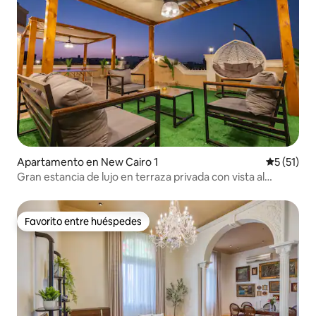
Apartamento en New Cairo 1
Calificaci
5 (51)
Gran estancia de lujo en terraza privada con vista al
horizonte
Favorito entre huéspedes
Favorito entre huéspedes