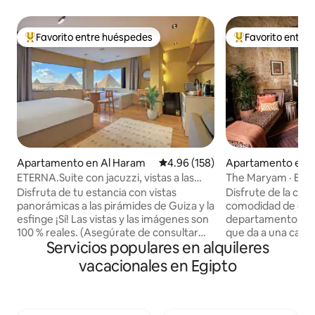
Favorito entre huéspedes
Favorito entre
Favorito entre huéspedes preferido
Favorito entre hu
Apartamento en Al Haram
Calificación promedio: 4.96 de 5
4.96 (158)
Apartamento en B
q
ETERNA.Suite con jacuzzi, vistas a las
The Maryam · El e
pirámides y balcón
en el centro de El 
Disfruta de tu estancia con vistas
Disfrute de la ciu
panorámicas a las pirámides de Guiza y la
comodidad de est
esfinge ¡Sí! Las vistas y las imágenes son
departamento de fi
100 % reales. (Asegúrate de consultar
que da a una calle
Servicios populares en alquileres
también nuestros otros anuncios)
del bullicioso centro 
Disfruta de una vista impresionante de
paredes de piedra 
vacacionales en Egipto
todas las pirámides de Guiza desde
enmarcan una sof
cualquier lugar dentro de este estudio
de muebles, textil
oriental contemporáneo o mientras te
vintage y hechos a
relajas en el jacuzzi. También está a 10
espacio en un verd