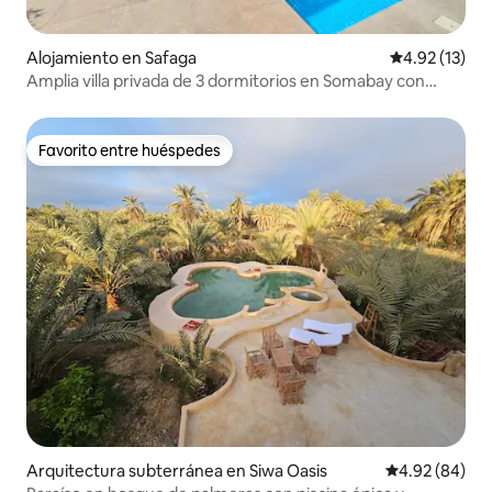
Alojamiento en Safaga
Calificación 
4.92 (13)
Amplia villa privada de 3 dormitorios en Somabay con
vistas al mar
Favorito entre huéspedes
Favorito entre huéspedes
Arquitectura subterránea en Siwa Oasis
Calificación p
4.92 (84)