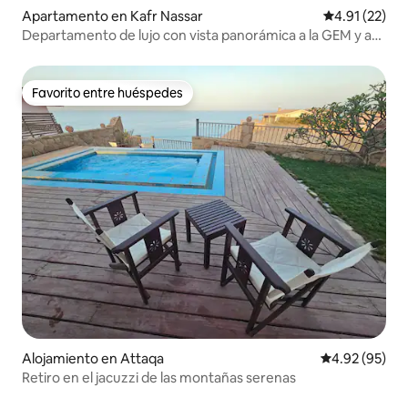
Apartamento en Kafr Nassar
Calificación 
4.91 (22)
Departamento de lujo con vista panorámica a la GEM y a
las pirámides
Favorito entre huéspedes
Favorito entre huéspedes
Alojamiento en Attaqa
Calificación p
4.92 (95)
Retiro en el jacuzzi de las montañas serenas