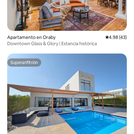
Apartamento en Oraby
Calificación 
4.98 (43)
Downtown Glass & Glory | Estancia histórica
Superanfitrión
Superanfitrión