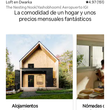
Loft en Dwarka
Calificación p
4.97 (151)
The Nesting Nook|Yashobhoomi| Aeropuerto IGI
La comodidad de un hogar y unos
precios mensuales fantásticos
Alojamientos
Nómadas digit