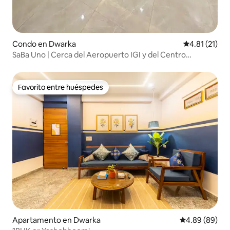
Condo en Dwarka
Calificación 
4.81 (21)
SaBa Uno | Cerca del Aeropuerto IGI y del Centro
Yashobhoomi
Favorito entre huéspedes
Favorito entre huéspedes
Apartamento en Dwarka
Calificación p
4.89 (89)