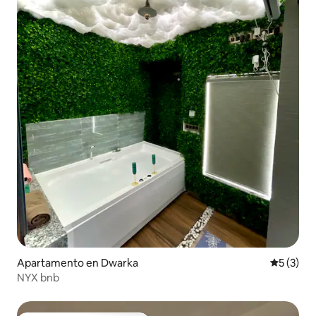
Apartamento en Dwarka
Calificac
5 (3)
NYX bnb