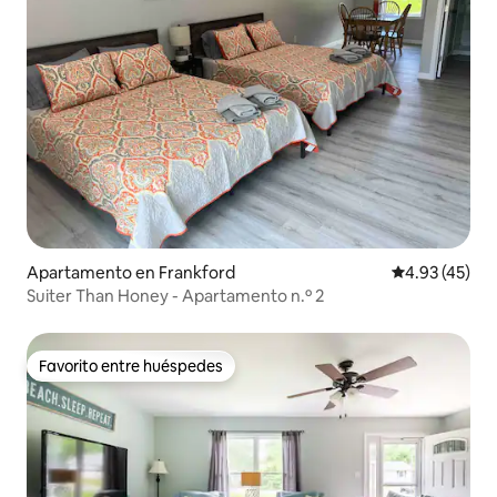
Apartamento en Frankford
Calificación 
4.93 (45)
Suiter Than Honey - Apartamento n.º 2
Favorito entre huéspedes
Favorito entre huéspedes