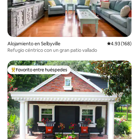
Alojamiento en Selbyville
Calificación pr
4.93 (168)
Refugio céntrico con un gran patio vallado
Favorito entre huéspedes
Favorito entre huéspedes preferido