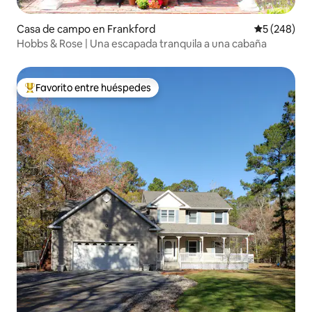
Casa de campo en Frankford
Calificación
5 (248)
Hobbs & Rose | Una escapada tranquila a una cabaña
Favorito entre huéspedes
Favorito entre huéspedes preferido