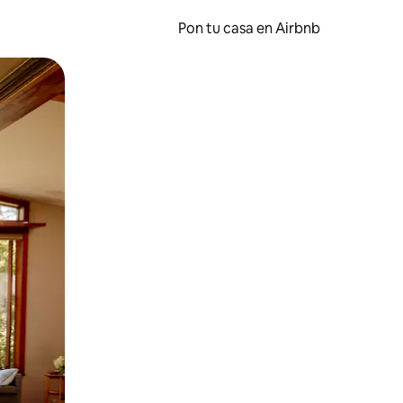
Pon tu casa en Airbnb
o o desliza el dedo.