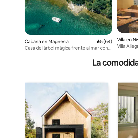
Villa en Ni
Cabaña en Magnesia
Calificación promed
5 (64)
Villa Alleg
Casa del árbol mágica frente al mar con
vistas impresionantes
La comodidad