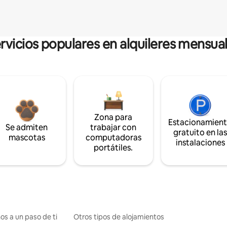
rvicios populares en alquileres mensua
Zona para
Estacionamien
Se admiten
trabajar con
gratuito en la
mascotas
computadoras
instalaciones
portátiles.
os a un paso de ti
Otros tipos de alojamientos