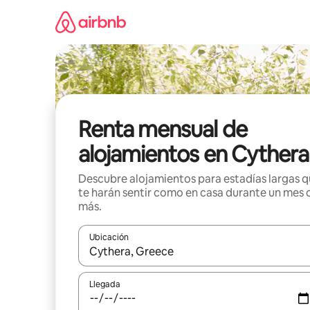
Omite
el
contenido
Renta mensual de
alojamientos en Cythera
Descubre alojamientos para estadías largas 
te harán sentir como en casa durante un mes 
más.
Ubicación
Cuando los resultados estén disponibles, navega co
Llegada