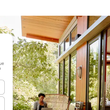
que
o
n las teclas de flecha hacia arriba y hacia abajo o explora con el tact