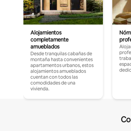
Alojamientos
Nóma
completamente
profe
amueblados
Aloj
profe
Desde tranquilas cabañas de
traba
montaña hasta convenientes
espac
apartamentos urbanos, estos
dedi
alojamientos amueblados
cuentan con todos las
comodidades de una
vivienda.
Co