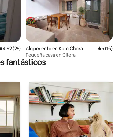
Calificación promedio: 4.92 de 5, 25 reseñas
4.92 (25)
Alojamiento en Kato Chora
Calificación prome
5 (16)
Pequeña casa en Citera
s fantásticos