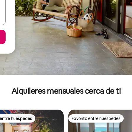
Alquileres mensuales cerca de ti
 entre huéspedes
Favorito entre huéspedes
 entre huéspedes
Favorito entre huéspedes