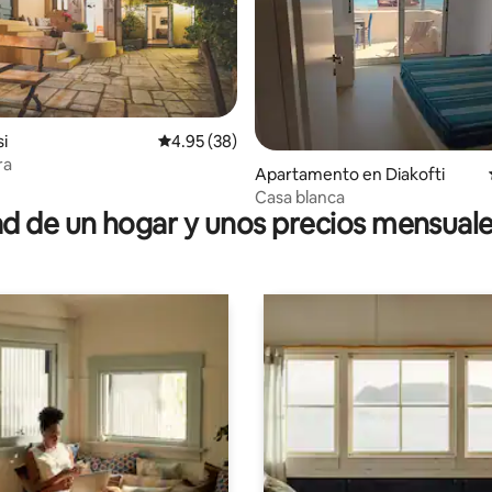
si
Calificación promedio: 4.95 de 5, 38 reseñas
4.95 (38)
io: 5 de 5, 64 reseñas
ra
Apartamento en Diakofti
Casa blanca
 de un hogar y unos precios mensuale