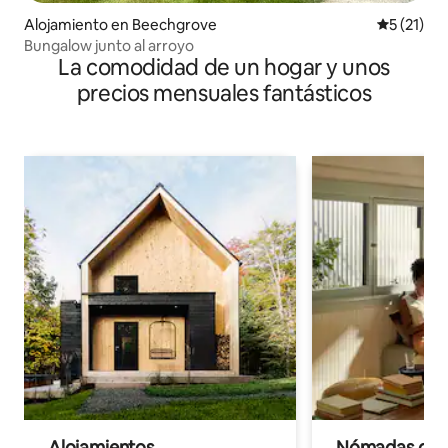
Alojamiento en Beechgrove
Calificaci
5 (21)
Bungalow junto al arroyo
La comodidad de un hogar y unos
precios mensuales fantásticos
Alojamientos
Nómadas digit