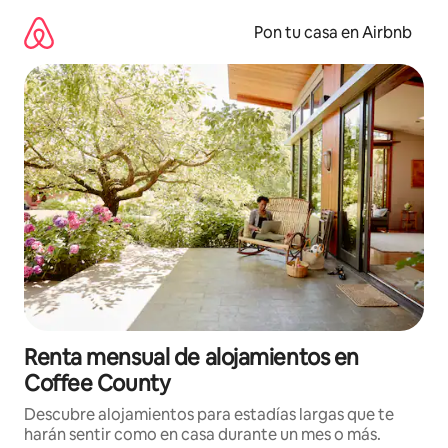
Omite
el
Pon tu casa en Airbnb
contenido
Renta mensual de alojamientos en
Coffee County
Descubre alojamientos para estadías largas que te
harán sentir como en casa durante un mes o más.