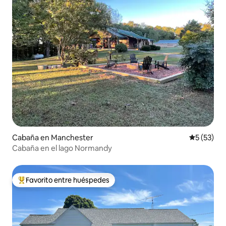
Cabaña en Manchester
Calificaci
5 (53)
Cabaña en el lago Normandy
Favorito entre huéspedes
Favorito entre huéspedes preferido