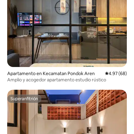
Apartamento en Kecamatan Pondok Aren
Calificación p
4.97 (68)
Amplio y acogedor apartamento estudio rústico
Superanfitrión
Superanfitrión