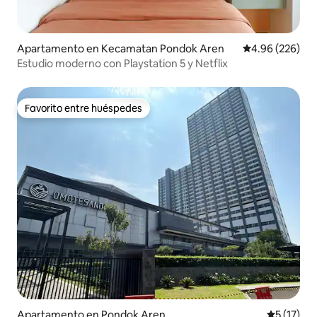
Apartamento en Kecamatan Pondok Aren
Calificación pr
4.96 (226)
Estudio moderno con Playstation 5 y Netflix
Favorito entre huéspedes
Favorito entre huéspedes
Apartamento en Pondok Aren
Calificaci
5 (17)