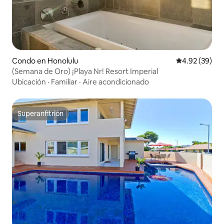
Condo en Honolulu
Calificación p
4.92 (39)
(Semana de Oro) ¡Playa Nr! Resort Imperial
Ubicación
·
Familiar
·
Aire acondicionado
Superanfitrión
Superanfitrión