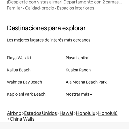
¡Despierte con vistas al mar! Departamento con 2 camas
queen y estacionamiento gratuito
Familiar
·
Calidad-precio
·
Espacios interiores
Destinaciones para explorar
Los mejores lugares de interés más cercanos
Playa Waikiki
Playa Lanikai
Kailua Beach
Kualoa Ranch
Waimea Bay Beach
Ala Moana Beach Park
Kapiolani Park Beach
Mostrar más
Airbnb
Estados Unidos
Hawái
Honolulu
Honolulú
China Walls