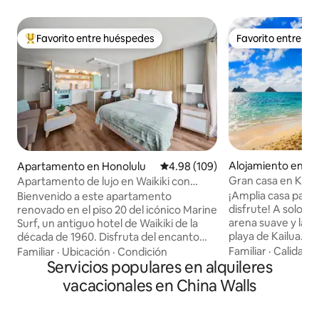
Favorito entre huéspedes
Favorito entre h
Favorito entre huéspedes preferido
Favorito entre h
Alojamiento en Ka
Apartamento en Honolulu
Calificación promedio: 4.98 de 5
4.98 (109)
Gran casa en Kailu
Apartamento de lujo en Waikiki con
de la playa!
encanto retro y aparcamiento
¡Amplia casa para q
Bienvenido a este apartamento
GRATUITO
disfrute! A solo un
renovado en el piso 20 del icónico Marine
arena suave y las a
Surf, un antiguo hotel de Waikiki de la
playa de Kailua. Pa
década de 1960. Disfruta del encanto
con tu oasis priva
vintage con lujo moderno, que incluye
Familiar
·
Calidad-
Familiar
·
Ubicación
·
Condición
acondicionado es
vista parcial al mar, aparcamiento
Servicios populares en alquileres
descansar y relaja
subterráneo GRATUITO, internet
vacacionales en China Walls
en bicicleta de la 
ultrarrápido de 1 gigabitio, aire
restaurantes y tie
acondicionado y un televisor inteligente
Lanikai está a me
de 65 pulgadas con Apple TV. Relájate en