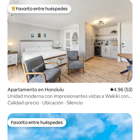
Favorito entre huéspedes
Favorito entre huéspedes preferido
Apartamento en Honolulu
Calificación p
4.96 (53)
Unidad moderna con impresionantes vistas a Waikiki con
Lanai
Calidad-precio
·
Ubicación
·
Silencio
Favorito entre huéspedes
Favorito entre huéspedes