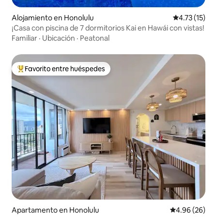
Alojamiento en Honolulu
Calificación 
4.73 (15)
¡Casa con piscina de 7 dormitorios Kai en Hawái con vistas!
Familiar
·
Ubicación
·
Peatonal
Favorito entre huéspedes
Favorito entre huéspedes preferido
Apartamento en Honolulu
Calificación p
4.96 (26)