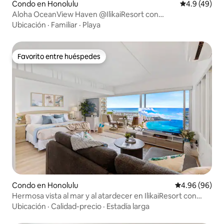
Condo en Honolulu
Calificación
4.9 (49)
Aloha OceanView Haven @IlikaiResort con
estacionamiento
Ubicación
·
Familiar
·
Playa
Favorito entre huéspedes
Favorito entre huéspedes
Condo en Honolulu
Calificación p
4.96 (96)
Hermosa vista al mar y al atardecer en IlikaiResort con
estacionamiento
Ubicación
·
Calidad-precio
·
Estadía larga