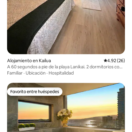
Alojamiento en Kailua
Calificación p
4.92 (26)
A 60 segundos a pie de la playa Lanikai. 2 dormitorios con
aire acondicionado
Familiar
·
Ubicación
·
Hospitalidad
Favorito entre huéspedes
Favorito entre huéspedes