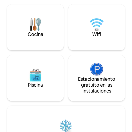
coche. ¡Para hacer
la piscina o explora las tiendas,
esnórquel, natació
restaurantes y playas de clase mundial
kayak, paddle surf,
cercanas. Con una cama tamaño queen
mucho más! Algun
y un sofá cama, es perfecto para parejas
muestran: ¡ponte 
o familias. Reserva hoy tu pedacito de
nosotros para conf
paraíso y descubre la esencia del lujo de
Cocina
Wifi
disponibilidad!
la isla de Waikiki.
Estacionamiento
Piscina
gratuito en las
instalaciones