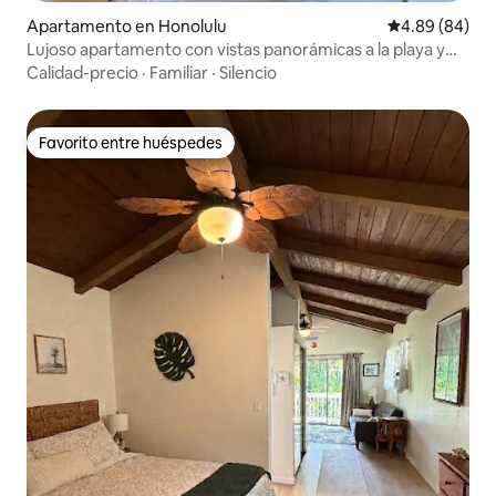
Apartamento en Honolulu
Calificación p
4.89 (84)
Lujoso apartamento con vistas panorámicas a la playa y
aparcamiento gratuito.
Calidad-precio
·
Familiar
·
Silencio
Favorito entre huéspedes
Favorito entre huéspedes