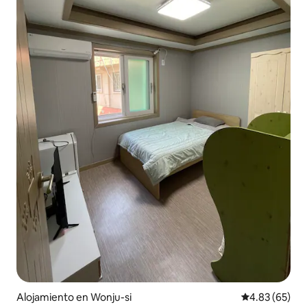
Alojamiento en Wonju-si
Calificación p
4.83 (65)