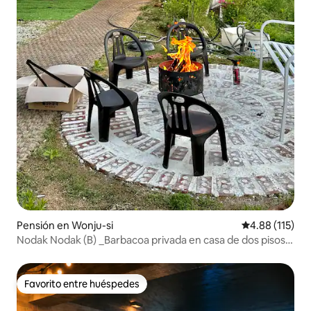
Pensión en Wonju-si
Calificación p
4.88 (115)
Nodak Nodak (B) _Barbacoa privada en casa de dos pisos •
Bulmok • Karaoke • Wi-Fi
Favorito entre huéspedes
Favorito entre huéspedes