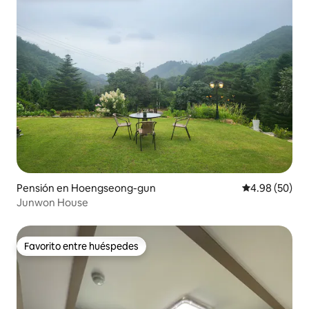
Pensión en Hoengseong-gun
Calificación p
4.98 (50)
Junwon House
Favorito entre huéspedes
Favorito entre huéspedes