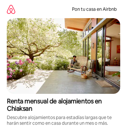
Omite
el
Pon tu casa en Airbnb
contenido
Renta mensual de alojamientos en
Chiaksan
Descubre alojamientos para estadías largas que te
harán sentir como en casa durante un mes o más.