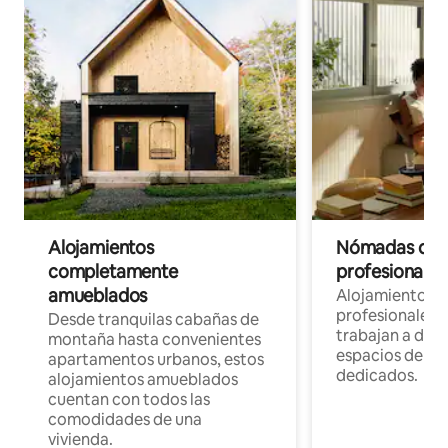
Alojamientos
Nómadas digit
completamente
profesionales 
amueblados
Alojamientos 
profesionales 
Desde tranquilas cabañas de
trabajan a dist
montaña hasta convenientes
espacios de tr
apartamentos urbanos, estos
dedicados.
alojamientos amueblados
cuentan con todos las
comodidades de una
vivienda.