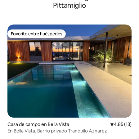
Pittamiglio
Favorito entre huéspedes
Favorito entre huéspedes
Casa de campo en Bella Vista
Calificación 
4.85 (13)
En Bella Vista, Barrio privado Tranquilo Aznarez