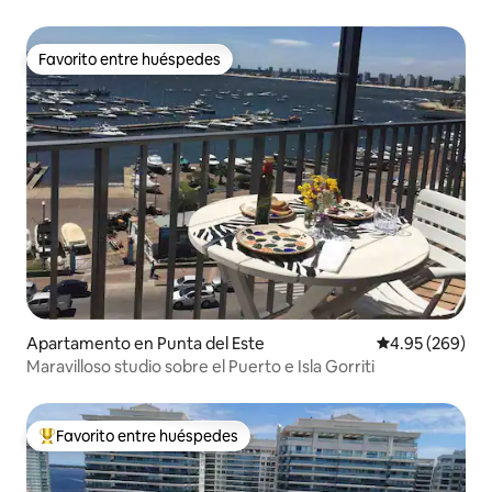
Favorito entre huéspedes
Favorito entre huéspedes
Apartamento en Punta del Este
Calificación pr
4.95 (269)
Maravilloso studio sobre el Puerto e Isla Gorriti
Favorito entre huéspedes
Favorito entre huéspedes preferido