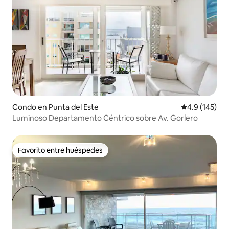
Condo en Punta del Este
Calificación 
4.9 (145)
Luminoso Departamento Céntrico sobre Av. Gorlero
Favorito entre huéspedes
Favorito entre huéspedes