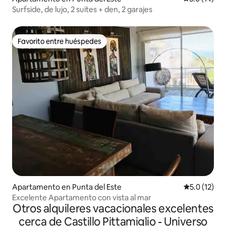
Surfside, de lujo, 2 suites + den, 2 garajes
Favorito entre huéspedes
Favorito entre huéspedes
Apartamento en Punta del Este
Calificación
5.0 (12)
Excelente Apartamento con vista al mar
Otros alquileres vacacionales excelentes
cerca de Castillo Pittamiglio - Universo