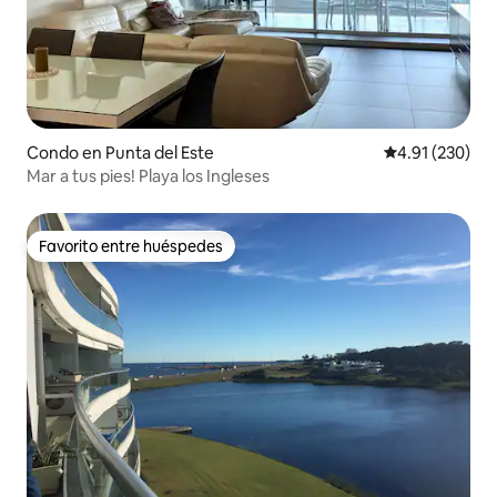
Condo en Punta del Este
Calificación p
4.91 (230)
Mar a tus pies! Playa los Ingleses
Favorito entre huéspedes
Favorito entre huéspedes