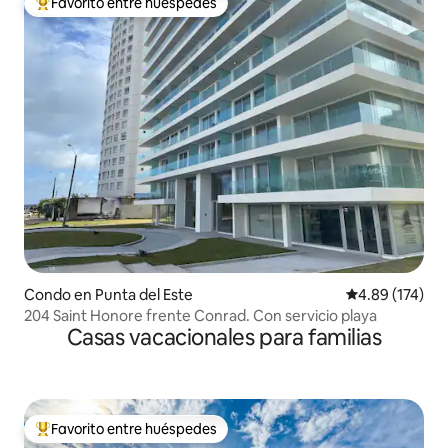
Favorito entre huéspedes
Favorito entre huéspedes preferido
Condo en Punta del Este
Calificación p
4.89 (174)
204 Saint Honore frente Conrad. Con servicio playa
Casas vacacionales para familias
Favorito entre huéspedes
Favorito entre huéspedes preferido