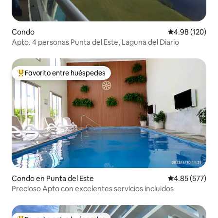
Condo
Calificación pr
4.98 (120)
Apto. 4 personas Punta del Este, Laguna del Diario
Favorito entre huéspedes
Favorito entre huéspedes preferido
Condo en Punta del Este
Calificación pr
4.85 (577)
Precioso Apto con excelentes servicios incluidos