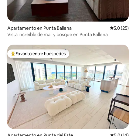
Apartamento en Punta Ballena
Calificación
5.0 (25)
Vista increíble de mar y bosque en Punta Ballena
Favorito entre huéspedes
Favorito entre huéspedes preferido
Apartamento en Punta del Este
Calificación
5.0 (14)