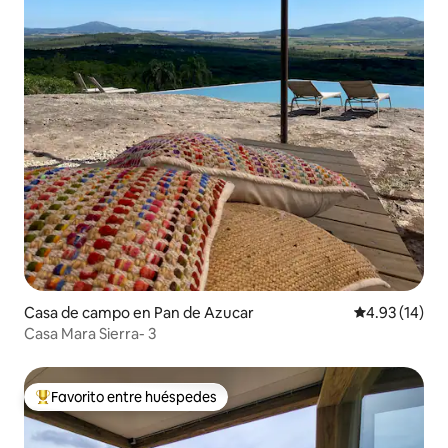
Casa de campo en Pan de Azucar
Calificación 
4.93 (14)
Casa Mara Sierra- 3
Favorito entre huéspedes
Favorito entre huéspedes preferido