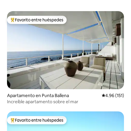
Favorito entre huéspedes
Favorito entre huéspedes preferido
Apartamento en Punta Ballena
Calificación p
4.96 (151)
Increíble apartamento sobre el mar
Favorito entre huéspedes
Favorito entre huéspedes preferido