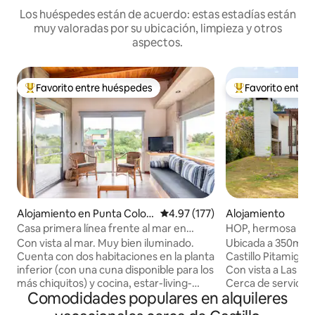
Los huéspedes están de acuerdo: estas estadías están
muy valoradas por su ubicación, limpieza y otros
aspectos.
Favorito entre huéspedes
Favorito entre
Favorito entre huéspedes preferido
Favorito entre hu
Alojamiento en Punta Color
Calificación promedio: 4.97 de 5
4.97 (177)
Alojamiento
ada
Casa primera línea frente al mar en
HOP, hermosa casa 
Punta Colorada
mar!!!
Con vista al mar. Muy bien iluminado.
Ubicada a 350m de 
Cuenta con dos habitaciones en la planta
Castillo Pitamiglio.
inferior (con una cuna disponible para los
Con vista a Las Sie
más chiquitos) y cocina, estar-living-
Cerca de servicios varios. 
Comodidades populares en alquileres
comedor y terraza con parrillero en la
completo de elec
parte superior. Cuenta con aire
Conexión wifi libr