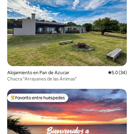
Alojamiento en Pan de Azucar
Calificación
5.0 (34)
Chacra "Arrayanes de las Ánimas"
Favorito entre huéspedes
Favorito entre huéspedes preferido