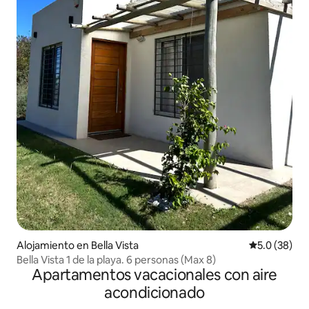
Alojamiento en Bella Vista
Calificación
5.0 (38)
Bella Vista 1 de la playa. 6 personas (Max 8)
Apartamentos vacacionales con aire
acondicionado