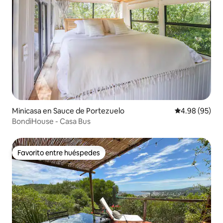
Minicasa en Sauce de Portezuelo
Calificación p
4.98 (95)
BondiHouse - Casa Bus
Favorito entre huéspedes
Favorito entre huéspedes