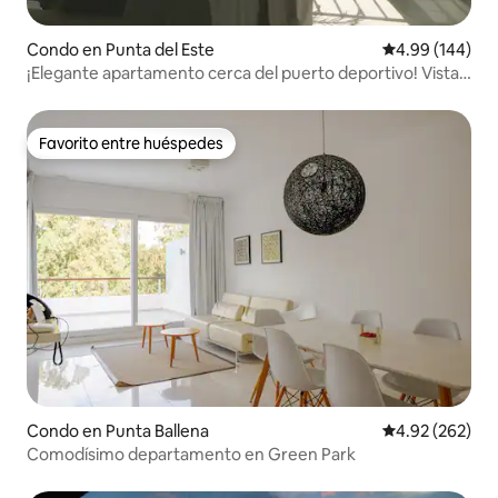
Condo en Punta del Este
Calificación pr
4.99 (144)
¡Elegante apartamento cerca del puerto deportivo! Vistas
al mar.
Favorito entre huéspedes
Favorito entre huéspedes
Condo en Punta Ballena
Calificación pr
4.92 (262)
Comodísimo departamento en Green Park