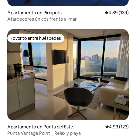
Apartamento en Piriápolis
Calificación pr
4.89 (139)
Atardeceres únicos frente al mar
Favorito entre huéspedes
Favorito entre huéspedes
Apartamento en Punta del Este
Calificación p
4.93 (123)
Punta Vantage Point _ Relax y playa