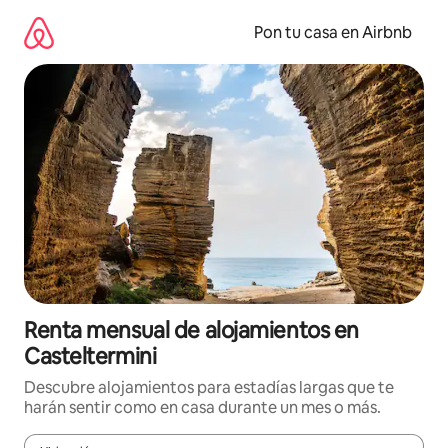
Omite
el
Pon tu casa en Airbnb
contenido
Renta mensual de alojamientos en
Casteltermini
Descubre alojamientos para estadías largas que te
harán sentir como en casa durante un mes o más.