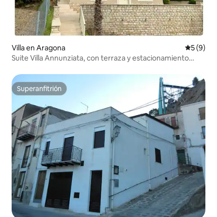
Villa en Aragona
Calificac
5 (9)
Suite Villa Annunziata, con terraza y estacionamiento
privados
Superanfitrión
Superanfitrión