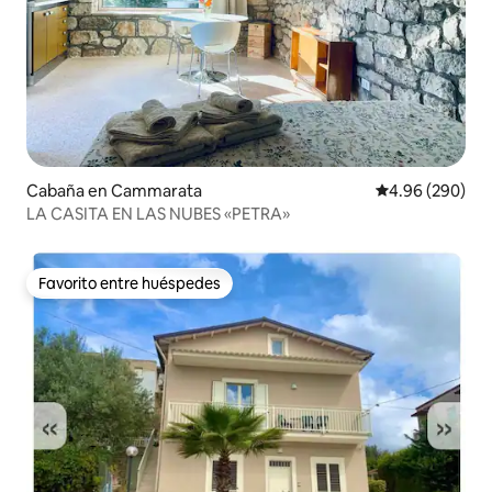
Cabaña en Cammarata
Calificación pr
4.96 (290)
LA CASITA EN LAS NUBES «PETRA»
Favorito entre huéspedes
Favorito entre huéspedes