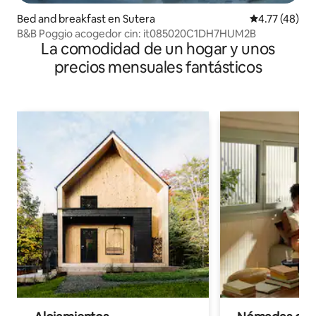
Bed and breakfast en Sutera
Calificación 
4.77 (48)
B&B Poggio acogedor cin: it085020C1DH7HUM2B
La comodidad de un hogar y unos
precios mensuales fantásticos