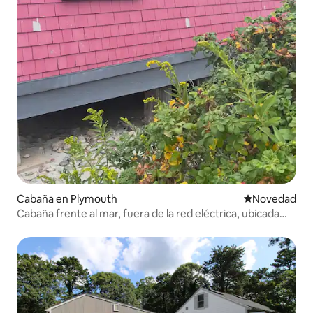
Cabaña en Plymouth
Lugar para ho
Novedad
Cabaña frente al mar, fuera de la red eléctrica, ubicada
entre las dunas.