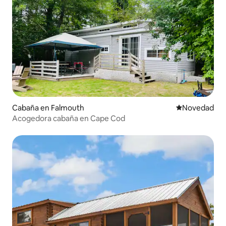
Cabaña en Falmouth
Lugar para ho
Novedad
Acogedora cabaña en Cape Cod