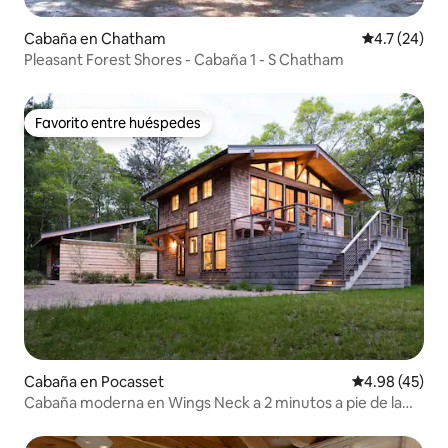
Cabaña en Chatham
Calificación
4.7 (24)
Pleasant Forest Shores - Cabaña 1 - S Chatham
Favorito entre huéspedes
Favorito entre huéspedes
Cabaña en Pocasset
Calificación 
4.98 (45)
Cabaña moderna en Wings Neck a 2 minutos a pie de la
playa