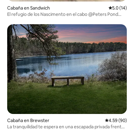
Cabaña en Sandwich
Calificación
5.0 (14)
El refugio de los Nascimento en el cabo @Peters Pond
Resort
Cabaña en Brewster
Calificación p
4.59 (90)
La tranquilidad te espera en una escapada privada frente
al estanque.