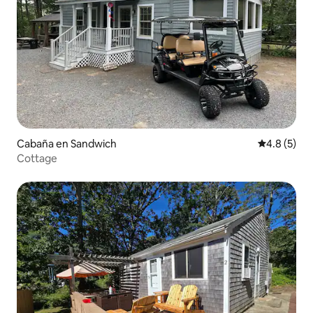
Cabaña en Sandwich
Calificació
4.8 (5)
Cottage