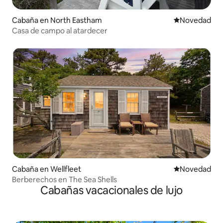
Cabaña en North Eastham
Lugar para ho
Novedad
Casa de campo al atardecer
Cabaña en Wellfleet
Lugar para ho
Novedad
Berberechos en The Sea Shells
Cabañas vacacionales de lujo