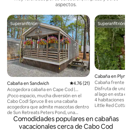
aspectos.
Superanfitrión
Superanfitrión
Superanfitrión
Superanfitrión
Cabaña en Plymo
Cabaña frente al l
Cabaña en Sandwich
Calificación promedio: 4.76 de 
4.76 (21)
fogata, parrilla y 
Disfruta de una es
Acogedora cabaña en Cape Cod |
al lago en esta en
Piscina, playa y estanque
¡Poco espacio, mucha diversión en el
4 habitaciones y 1
Cabo Cod! Spruce 8 es una cabaña
Little Red Cottage
acogedora que admite mascotas dentro
tranquilo con el lag
de Sun Retreats Peters Pond, una
esquina, a la vez 
Comodidades populares en cabañas
comunidad turística de vacaciones de
poca distancia en 
temporada. Ideal para un máximo de
vacacionales cerca de Cabo Cod
Atlántico. Perfec
cinco huéspedes; máximo seis si se usa