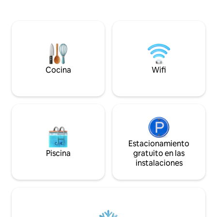
relajante y una est
el sofá cama. Disfruta de dos recámaras,
acogedora casa d
aire acondicionado y calefacción, una
para el descanso, l
cocina pequeña equipada, dos
disfrute de la naturaleza
televisores con cable básico, un porche
Beach – A 10 minut
cubierto, parrilla de gas, fogata, alberca
pasarela del canal
compartida y acceso a la playa, y dos
minutos en auto P
lugares de estacionamiento. El Wi-Fi
18 minutos en aut
público del complejo puede ser lento;
Cocina
Wifi
Patuxet: a 25 min
trae un punto de acceso para poder
transmitir contenido o trabajar a
distancia de forma confiable.
Estacionamiento
Piscina
gratuito en las
instalaciones