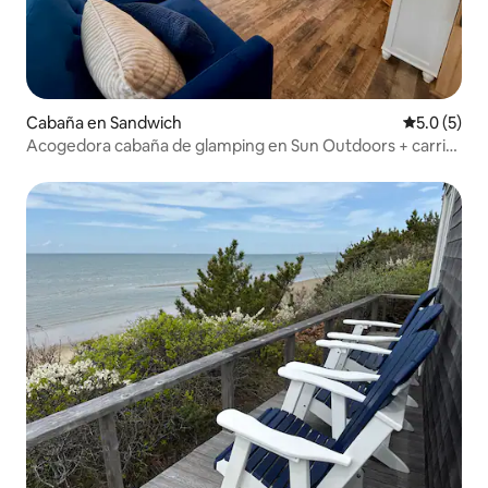
Cabaña en Sandwich
Calificació
5.0 (5)
Acogedora cabaña de glamping en Sun Outdoors + carrito
de golf.