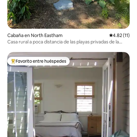
Cabaña en North Eastham
Calificación 
4.82 (11)
Casa rural a poca distancia de las playas privadas de la
bahía de Cabo Cod
Favorito entre huéspedes
Favorito entre huéspedes preferido