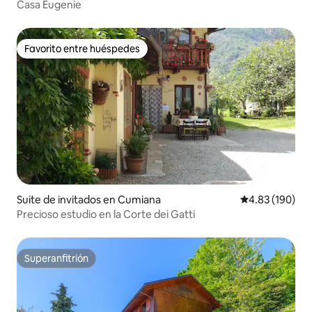
Casa Eugenie
Favorito entre huéspedes
Favorito entre huéspedes
Suite de invitados en Cumiana
Calificación pr
4.83 (190)
Precioso estudio en la Corte dei Gatti
Superanfitrión
Superanfitrión