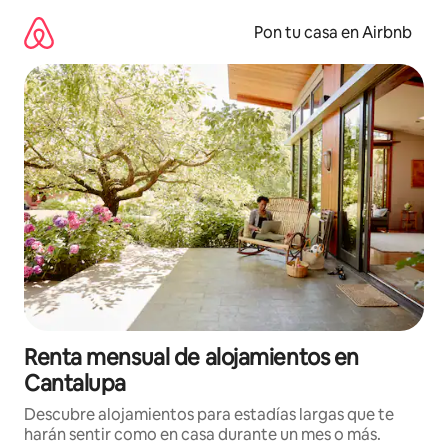
Omite
el
Pon tu casa en Airbnb
contenido
Renta mensual de alojamientos en
Cantalupa
Descubre alojamientos para estadías largas que te
harán sentir como en casa durante un mes o más.