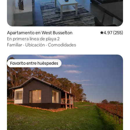
Apartamento en West Busselton
Calificación pr
4.97 (255)
En primera línea de playa 2
Familiar
·
Ubicación
·
Comodidades
Favorito entre huéspedes
Favorito entre huéspedes