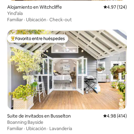
Alojamiento en Witchcliffe
Calificación p
4.97 (124)
Yind’ala
Familiar
·
Ubicación
·
Check-out
Favorito entre huéspedes
Favorito entre huéspedes preferido
Suite de invitados en Busselton
Calificación pr
4.98 (414)
Boanning Bayside
Familiar
·
Ubicación
·
Lavandería