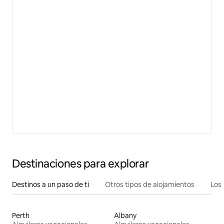
Destinaciones para explorar
Destinos a un paso de ti
Otros tipos de alojamientos
Los 
Perth
Albany