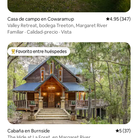
Casa de campo en Cowaramup
Calificación pr
4.95 (347)
Valley Retreat, bodega Treeton, Margaret River
Familiar
·
Calidad-precio
·
Vista
Favorito entre huéspedes
Favorito entre huéspedes preferido
Cabaña en Burnside
Calificaci
5 (37)
The Hide at La Foret, en Margaret River