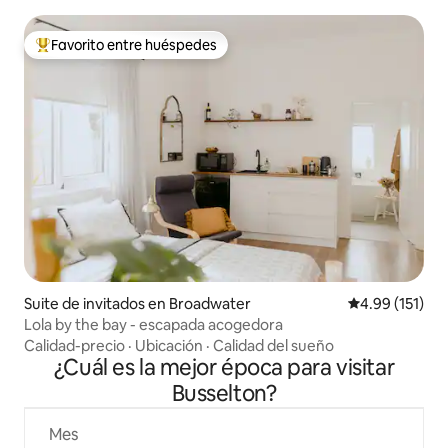
Favorito entre huéspedes
Favorito entre huéspedes preferido
Suite de invitados en Broadwater
Calificación p
4.99 (151)
Lola by the bay - escapada acogedora
Calidad-precio
·
Ubicación
·
Calidad del sueño
¿Cuál es la mejor época para visitar
Busselton?
Mes