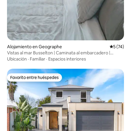
Alojamiento en Geographe
Calificaci
5 (74)
Vistas al mar Busselton | Caminata al embarcadero |
Ayatana
Ubicación
·
Familiar
·
Espacios interiores
Favorito entre huéspedes
Favorito entre huéspedes