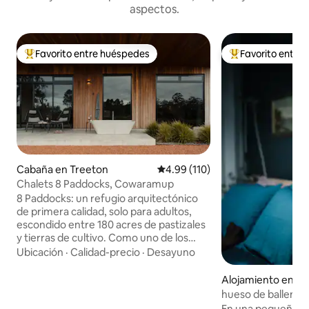
aspectos.
Favorito entre huéspedes
Favorito entre
Favorito entre huéspedes preferido
Favorito entre hu
Cabaña en Treeton
Calificación promedio: 4.99 de 5
4.99 (110)
Chalets 8 Paddocks, Cowaramup
8 Paddocks: un refugio arquitectónico
de primera calidad, solo para adultos,
escondido entre 180 acres de pastizales
y tierras de cultivo. Como uno de los
únicos cuatro chalets aislados en
Ubicación
·
Calidad-precio
·
Desayuno
nuestra extensa finca cerca de
Cowaramup, el Chalet 3 ofrece una
Alojamiento en Qu
escapada íntima de la rutina, diseñado
hueso de ballena.
intencionalmente para celebrar el ritmo
En una pequeña bah