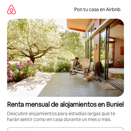
Omite
el
Pon tu casa en Airbnb
contenido
Renta mensual de alojamientos en Buniel
Descubre alojamientos para estadías largas que te
harán sentir como en casa durante un mes o más.