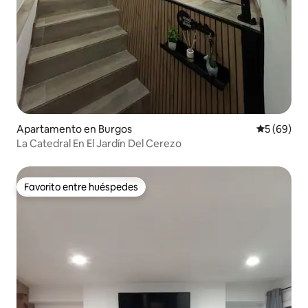
Apartamento en Burgos
Calificaci
5 (69)
La Catedral En El Jardín Del Cerezo
Favorito entre huéspedes
Favorito entre huéspedes