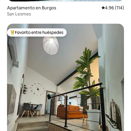
Apartamento en Burgos
Calificación p
4.96 (114)
San Lesmes
Favorito entre huéspedes
Favorito entre huéspedes preferido