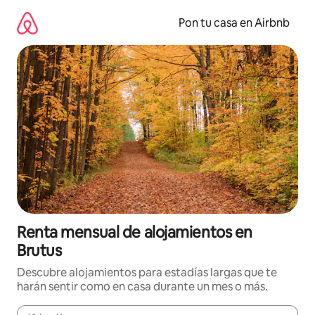
Omite
el
Pon tu casa en Airbnb
contenido
Renta mensual de alojamientos en
Brutus
Descubre alojamientos para estadías largas que te
harán sentir como en casa durante un mes o más.