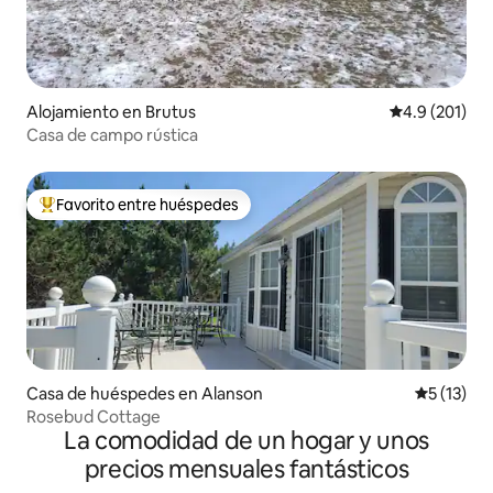
Alojamiento en Brutus
Calificación 
4.9 (201)
Casa de campo rústica
Favorito entre huéspedes
Favorito entre huéspedes preferido
Casa de huéspedes en Alanson
Calificaci
5 (13)
Rosebud Cottage
La comodidad de un hogar y unos
precios mensuales fantásticos