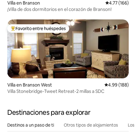
Villa en Branson
Calificación p
4.77 (166)
¡Villa de dos dormitorios en el corazón de Branson!
Favorito entre huéspedes
Favorito entre huéspedes preferido
Villa en Branson West
Calificación pr
4.99 (188)
Villa Stonebridge-Tweet Retreat-2 millas a SDC
Destinaciones para explorar
Destinos a un paso de ti
Otros tipos de alojamientos
Los 