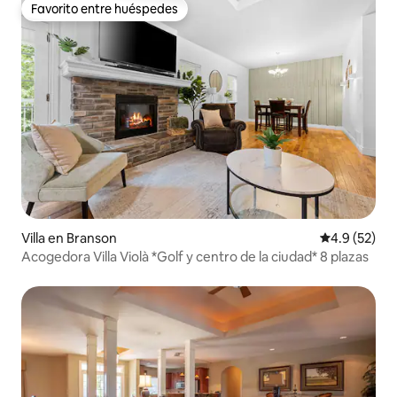
Favorito entre huéspedes
Favorito entre huéspedes
Villa en Branson
Calificación
4.9 (52)
Acogedora Villa Violà *Golf y centro de la ciudad* 8 plazas