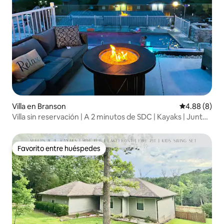
Villa en Branson
Calificación 
4.88 (8)
Villa sin reservación | A 2 minutos de SDC | Kayaks | Junto
a la piscina
Favorito entre huéspedes
Favorito entre huéspedes