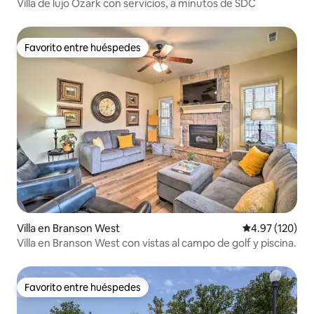
Villa de lujo Ozark con servicios, a minutos de SDC
Favorito entre huéspedes
Favorito entre huéspedes
Villa en Branson West
Calificación p
4.97 (120)
Villa en Branson West con vistas al campo de golf y piscina.
Favorito entre huéspedes
Favorito entre huéspedes