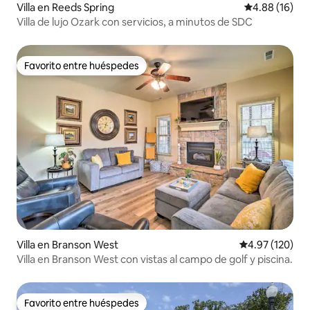
Villa en Reeds Spring
Calificación 
4.88 (16)
Villa de lujo Ozark con servicios, a minutos de SDC
Favorito entre huéspedes
Favorito entre huéspedes
Villa en Branson West
Calificación p
4.97 (120)
Villa en Branson West con vistas al campo de golf y piscina.
Favorito entre huéspedes
Favorito entre huéspedes