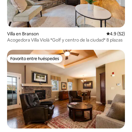
Villa en Branson
Calificación
4.9 (52)
Acogedora Villa Violà *Golf y centro de la ciudad* 8 plazas
Favorito entre huéspedes
Favorito entre huéspedes