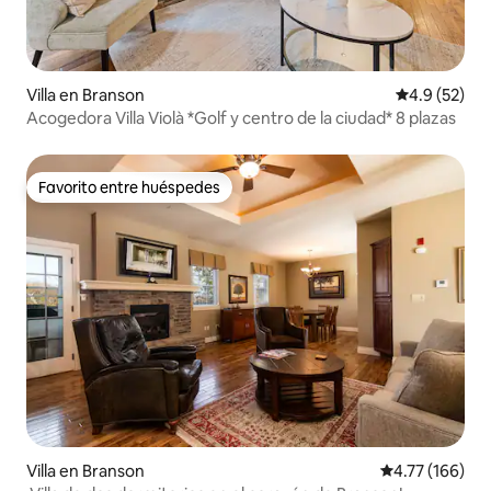
Villa en Branson
Calificación
4.9 (52)
Acogedora Villa Violà *Golf y centro de la ciudad* 8 plazas
Favorito entre huéspedes
Favorito entre huéspedes
Villa en Branson
Calificación p
4.77 (166)