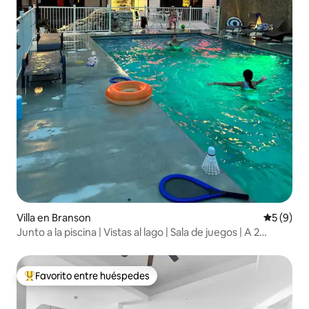
Villa en Branson
Calificac
5 (9)
Junto a la piscina | Vistas al lago | Sala de juegos | A 2
minutos de SDC
Favorito entre huéspedes
Favorito entre huéspedes preferido