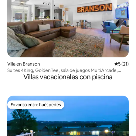
Villa en Branson
Calificaci
5 (21)
Suites 4King, GoldenTee, sala de juegos MultiArcade,
Villas vacacionales con piscina
balcón
Favorito entre huéspedes
Favorito entre huéspedes