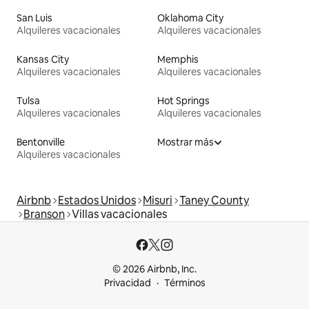
San Luis
Oklahoma City
Alquileres vacacionales
Alquileres vacacionales
Kansas City
Memphis
Alquileres vacacionales
Alquileres vacacionales
Tulsa
Hot Springs
Alquileres vacacionales
Alquileres vacacionales
Bentonville
Mostrar más
Alquileres vacacionales
Airbnb
Estados Unidos
Misuri
Taney County
Branson
Villas vacacionales
© 2026 Airbnb, Inc.
Privacidad
Términos