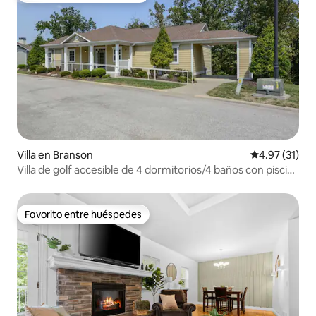
Villa en Branson
Calificación 
4.97 (31)
Villa de golf accesible de 4 dormitorios/4 baños con piscina
del centro vacacional
Favorito entre huéspedes
Favorito entre huéspedes