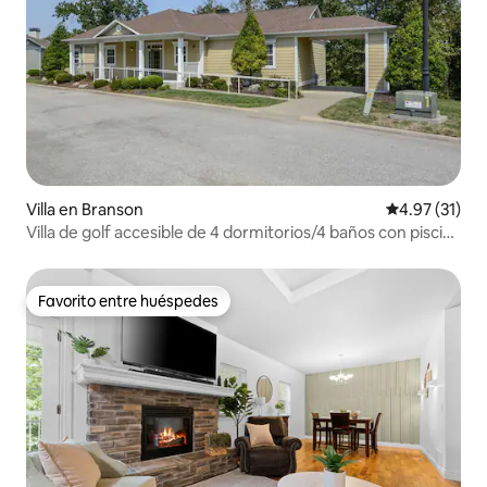
Villa en Branson
Calificación 
4.97 (31)
Villa de golf accesible de 4 dormitorios/4 baños con piscina
del centro vacacional
Favorito entre huéspedes
Favorito entre huéspedes