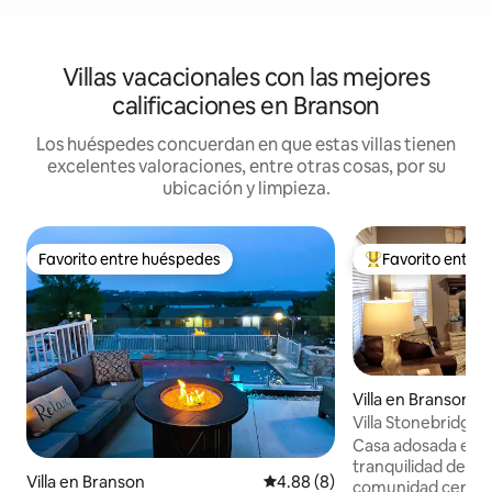
Villas vacacionales con las mejores
calificaciones en Branson
Los huéspedes concuerdan en que estas villas tienen
excelentes valoraciones, entre otras cosas, por su
ubicación y limpieza.
Favorito entre huéspedes
Favorito entre
Favorito entre huéspedes
Favorito entre hu
Villa en Branson W
Villa Stonebridge-
a SDC
Casa adosada enter
tranquilidad de los
Villa en Branson
Calificación promedio: 4.88 de
4.88 (8)
comunidad cerrad