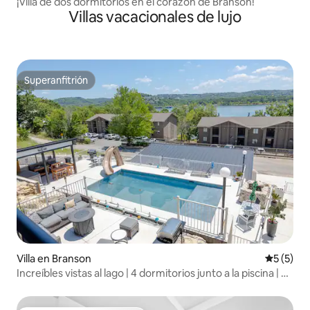
¡Villa de dos dormitorios en el corazón de Branson!
Villas vacacionales de lujo
Superanfitrión
Superanfitrión
Villa en Branson
Calificac
5 (5)
Increíbles vistas al lago | 4 dormitorios junto a la piscina | A
2 minutos de SDC