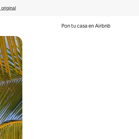
 original
Pon tu casa en Airbnb
o o desliza el dedo.