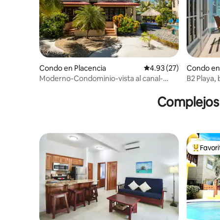
Condo en Placencia
Calificación promedio:
4.93 (27)
Condo en
Moderno-Condominio-vista al canal-
B2 Playa, 
Baño Privado
dormitori
Complejos 
Favor
Favorito