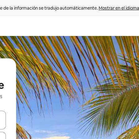
e de la información se tradujo automáticamente. 
Mostrar en el idioma
e
s
n las teclas de flecha hacia arriba y hacia abajo o explora con el tact