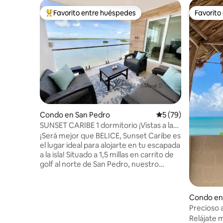
Favorito entre huéspedes
Favorito
Favorito entre huéspedes preferido
Favorito
Condo en San Pedro
Calificación promed
5 (79)
SUNSET CARIBE 1 dormitorio ¡Vistas a la
planta superior del ático!
¡Será mejor que BELICE, Sunset Caribe es
el lugar ideal para alojarte en tu escapada
a la isla! Situado a 1,5 millas en carrito de
golf al norte de San Pedro, nuestro
moderno apartamento de 1 dormitorio y
1 baño está totalmente equipado e
incluye muchas comodidades del centro
Condo en
vacacional. Disfruta de una cocina
Precioso 
completa, sala de estar, dormitorio
pie de pla
Relájate 
principal espacioso y balcón. Nuestra