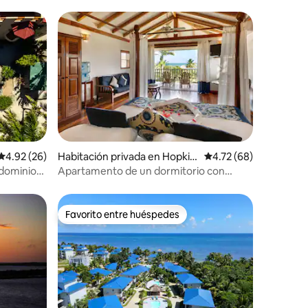
Calificación promedio: 4.92 de 5, 26 reseñas
4.92 (26)
Habitación privada en Hopkin
Calificación promedio:
4.72 (68)
s
ndominio-
Apartamento de un dormitorio con
vistas a la playa y acceso a la piscina
Favorito entre huéspedes
Favorito entre huéspedes