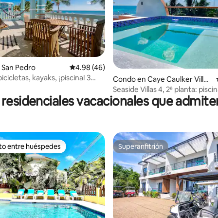
 4.93 de 5, 27 reseñas
 San Pedro
Calificación promedio: 4.98 de 5, 46 reseñas
4.98 (46)
bicicletas, kayaks, ¡piscina! 3
Condo en Caye Caulker Villag
os/2 baños
e
Seaside Villas 4, 2ª planta: piscin
residenciales vacacionales que admit
jacuzzi
ito entre huéspedes
Superanfitrión
 entre huéspedes preferido
Superanfitrión