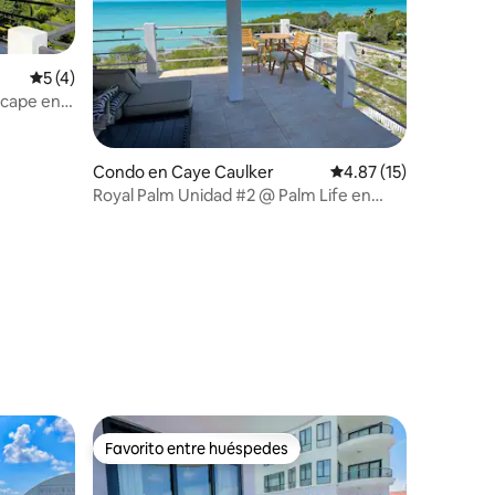
Calificación promedio: 5 de 5, 4 reseñas
5 (4)
escape en
Condo en Caye Caulker
Calificación promedio:
4.87 (15)
Royal Palm Unidad #2 @ Palm Life en
Caye Caulker
Favorito entre huéspedes
Favorito entre huéspedes