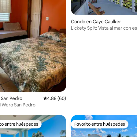
Condo en Caye Caulker
Lickety Split: Vista al mar con 
la azotea
 4.94 de 5, 32 reseñas
 San Pedro
Calificación promedio: 4.88 de 5, 60 reseñas
4.88 (60)
l Wero San Pedro
ito entre huéspedes
Favorito entre huéspedes
 entre huéspedes preferido
Favorito entre huéspedes