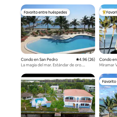
Favorito entre huéspedes
Favor
Favorito entre huéspedes
Favorito
Condo en San Pedro
Calificación promedio:
4.96 (26)
Condo en
La magia del mar. Estándar de oro.
Miramar V
Frente a la playa.
de 3 dormi
Favorito
Favorito