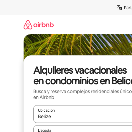
Omite
Part
el
contenido
Alquileres vacacionales
en condominios en Belic
Busca y reserva complejos residenciales único
en Airbnb
Ubicación
Cuando los resultados estén disponibles, navega co
Llegada