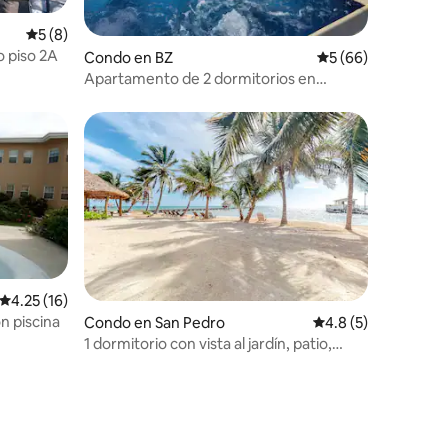
Calificación promedio: 5 de 5, 8 reseñas
5 (8)
 piso 2A
Condo en BZ
Calificación promed
5 (66)
Apartamento de 2 dormitorios en
primera planta frente al mar en Caye
Reef
Calificación promedio: 4.25 de 5, 16 reseñas
4.25 (16)
n piscina
Condo en San Pedro
Calificación promed
4.8 (5)
1 dormitorio con vista al jardín, patio,
piscina y acceso al muelle