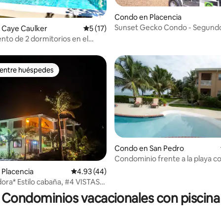
: 4.67 de 5, 3 reseñas
Condo en Placencia
Sunset Gecko Condo - Segundo
 Caye Caulker
Calificación promedio: 5 de 5, 17 reseñas
5 (17)
to de 2 dormitorios en el
iso con vistas al mar en Caye
 entre huéspedes
 entre huéspedes
Condo en San Pedro
Condominio frente a la playa co
Placencia
Calificación promedio: 4.93 de 5, 44 reseñas
4.93 (44)
 4.96 de 5, 57 reseñas
ora* Estilo cabaña, #4 VISTAS
 largo plazo
Condominios vacacionales con piscina