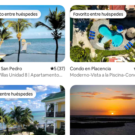
ito entre huéspedes
Favorito entre huéspedes
 entre huéspedes preferido
Favorito entre huéspedes
 4.96 de 5, 26 reseñas
 San Pedro
Calificación promedio: 5 de 5, 37 reseñas
5 (37)
Condo en Placencia
illas Unidad 8 | Apartamento
Moderno-Vista a la Piscina-Co
torios junto al mar
Baño con duc
 entre huéspedes
 entre huéspedes