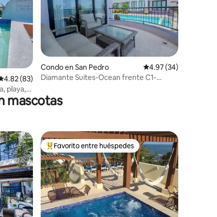
Condo en San Pedro
Calificación promedio:
4.97 (34)
Diamante Suites-Ocean frente C1-
Calificación promedio: 4.82 de 5, 83 reseñas
4.82 (83)
Piscina/corazón de la ciudad
a, playa,
en mascotas
Favorito entre huéspedes
Favorito entre huéspedes preferido