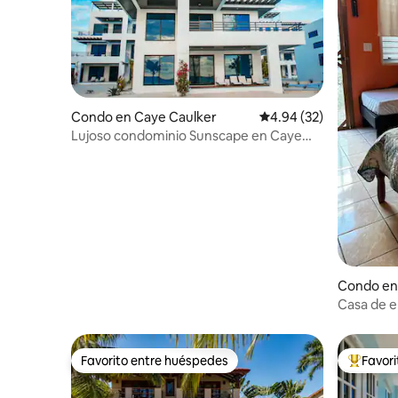
Condo en Caye Caulker
Calificación promedio:
4.94 (32)
Lujoso condominio Sunscape en Caye
Caulker
Condo en
Casa de e
Favorito entre huéspedes
Favor
Favorito entre huéspedes
Favorito