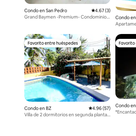
Condo en San Pedro
Calificación promedio
4.67 (3)
Grand Baymen -Premium- Condominio
Condo en
de un dormitorio- FreeWIFI
Apartamen
segundo p
Reef
Favorito entre huéspedes
Favorito
Favorito entre huéspedes
Favorito
Condo en 
Condo en BZ
Calificación promedio:
4.96 (57)
*Encantad
Villa de 2 dormitorios en segunda planta
TARIFAS a
frente al mar en Caye Reef