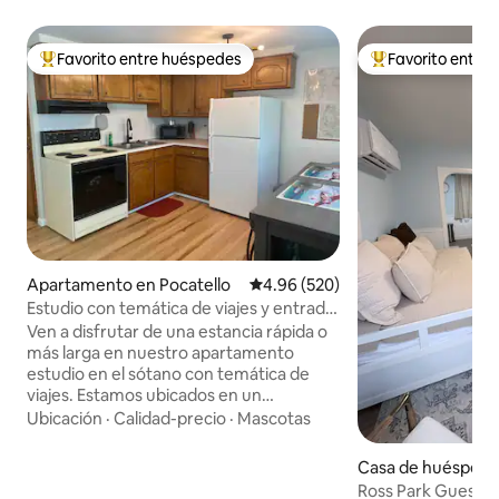
Favorito entre huéspedes
Favorito entre
Favorito entre huéspedes preferido
Favorito entre hu
Apartamento en Pocatello
Calificación promedio: 4.96 de 5
4.96 (520)
Estudio con temática de viajes y entrada
privada
Ven a disfrutar de una estancia rápida o
más larga en nuestro apartamento
estudio en el sótano con temática de
viajes. Estamos ubicados en un
vecindario seguro y tranquilo. Cerca de
Ubicación
·
Calidad-precio
·
Mascotas
la Universidad Estatal de Idaho y del
hospital, y con fácil acceso a la autopista
Casa de huéspede
interestatal. Este estudio tiene una
tello
Ross Park Guesth