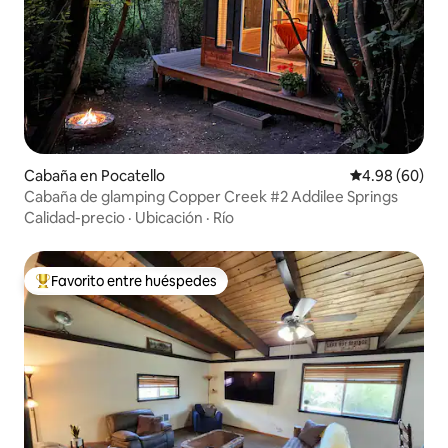
Cabaña en Pocatello
Calificación p
4.98 (60)
Cabaña de glamping Copper Creek #2 Addilee Springs
Calidad-precio
·
Ubicación
·
Río
Favorito entre huéspedes
Favorito entre huéspedes preferido