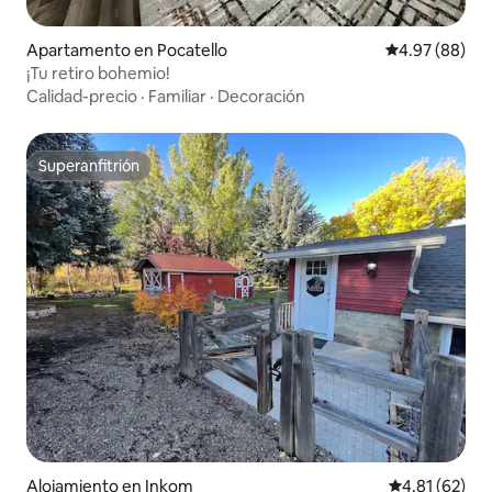
Apartamento en Pocatello
Calificación p
4.97 (88)
¡Tu retiro bohemio!
Calidad-precio
·
Familiar
·
Decoración
Superanfitrión
Superanfitrión
Alojamiento en Inkom
Calificación 
4.81 (62)