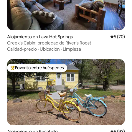
Alojamiento en Lava Hot Springs
Calificaci
5 (70)
Creek's Cabin: propiedad de River's Roost
Calidad-precio
·
Ubicación
·
Limpieza
Favorito entre huéspedes
Favorito entre huéspedes preferido
Alojamiento en Pocatello
Calificaci
5 (93)