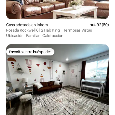
Casa adosada en Inkom
Calificación p
4.92 (50)
Posada Rockwell 6 | 2 Hab King | Hermosas Vistas
Ubicación
·
Familiar
·
Calefacción
Favorito entre huéspedes
Favorito entre huéspedes