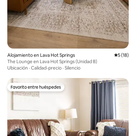
Alojamiento en Lava Hot Springs
Calificaci
5 (18)
The Lounge en Lava Hot Springs (Unidad B)
Ubicación
·
Calidad-precio
·
Silencio
Favorito entre huéspedes
Favorito entre huéspedes