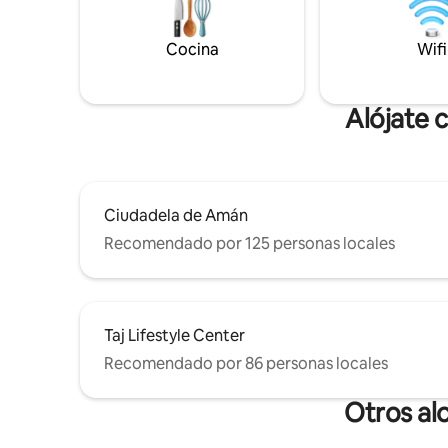
sobre la ciudad. Tanto si viene para una
escapada corta como para una estancia
más larga, el lugar ofrece un ambiente
Cocina
Wifi
tranquilo con un toque de lujo por
encima de todo.
Alójate 
Ciudadela de Amán
Recomendado por 125 personas locales
Taj Lifestyle Center
Recomendado por 86 personas locales
Otros al