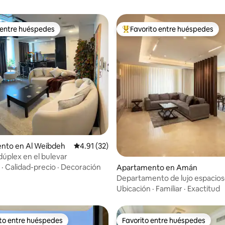
 entre huéspedes
Favorito entre huéspedes
 entre huéspedes
Favorito entre huéspedes prefe
 4.88 de 5, 68 reseñas
nto en Al Weibdeh
Calificación promedio: 4.91 de 5, 32 reseñas
4.91 (32)
dúplex en el bulevar
·
Calidad-precio
·
Decoración
Apartamento en Amán
Departamento de lujo espacios
3 habitaciones | Zona diplomáti
Ubicación
·
Familiar
·
Exactitud
ito entre huéspedes
Favorito entre huéspedes
 entre huéspedes preferido
Favorito entre huéspedes