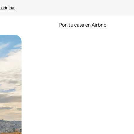
 original
Pon tu casa en Airbnb
o o desliza el dedo.