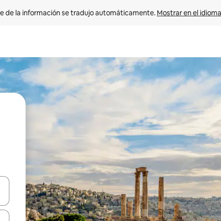
e de la información se tradujo automáticamente. 
Mostrar en el idioma
n las teclas de flecha hacia arriba y hacia abajo o explora con el tact