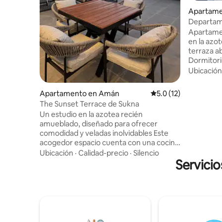
Apartame
Departame
Apartamen
en la azo
terraza ab
Dormitorio t
totalment
Ubicación
Sala de es
Espacio de
Apartamento en Amán
Calificación promedio
5.0 (12)
acondicio
The Sunset Terrace de Sukna
ventilado
Un estudio en la azotea recién
lavadora y
amueblado, diseñado para ofrecer
ideal para
comodidad y veladas inolvidables Este
atardecer
acogedor espacio cuenta con una cocina
Estacionam
americana completa, un baño moderno y
Ubicación
·
Calidad-precio
·
Silencio
espacio t
todo lo que necesita para disfrutar de
Servici
para viaje
una agradable estadía en Amán. Salga al
amantes d
exterior para descubrir la verdadera joya
de la habitación: una impresionante
terraza privada con una amplia zona de
estar, perfecta para disfrutar de su café
matutino o contemplar la puesta de sol