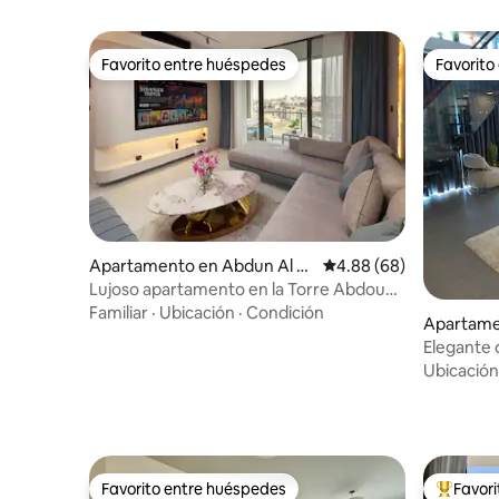
Favorito entre huéspedes
Favorito
Favorito entre huéspedes
Favorito
Apartamento en Abdun Al S
Calificación promedio:
4.88 (68)
hmali
Lujoso apartamento en la Torre Abdoun,
en el piso 11
Familiar
·
Ubicación
·
Condición
Apartame
Elegante 
Ubicación
Favorito entre huéspedes
Favor
Favorito entre huéspedes
Favorito