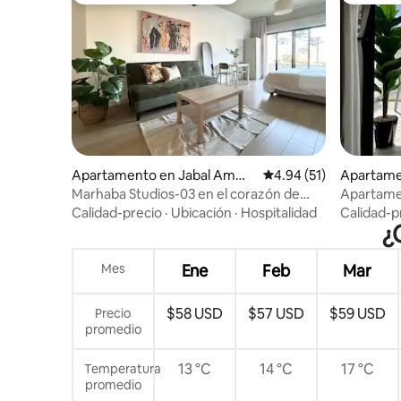
Apartamento en Jabal Amma
Calificación promedio:
4.94 (51)
Apartame
n
Marhaba Studios-03 en el corazón de
Apartamen
Amán
vistas inf
Calidad-precio
·
Ubicación
·
Hospitalidad
Calidad-p
ciudad
¿
Mes
Ene
Feb
Mar
$58 USD
$57 USD
$59 USD
Precio
promedio
13 °C
14 °C
17 °C
Temperatura
promedio