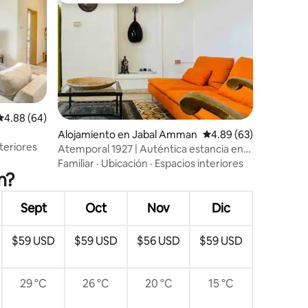
Calificación promedio: 4.88 de 5, 64 reseñas
4.88 (64)
Alojamiento en Jabal Amman
Calificación promedio:
4.89 (63)
teriores
Atemporal 1927 | Auténtica estancia en
Jabal Amman
Familiar
·
Ubicación
·
Espacios interiores
n?
Sept
Oct
Nov
Dic
$59 USD
$59 USD
$56 USD
$59 USD
29 °C
26 °C
20 °C
15 °C