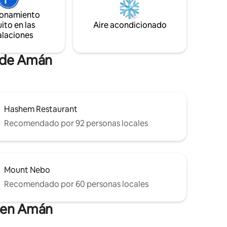
velocidad, cocina completa, aire
ionamiento
acondicionado y mucho más. ¡Casa
ito en las
nueva! 100 % privada y aislada. Servicio de
Aire acondicionado
alfombra roja garantizado.
alaciones
s de Amán
Hashem Restaurant
Recomendado por 92 personas locales
Mount Nebo
Recomendado por 60 personas locales
s en Amán