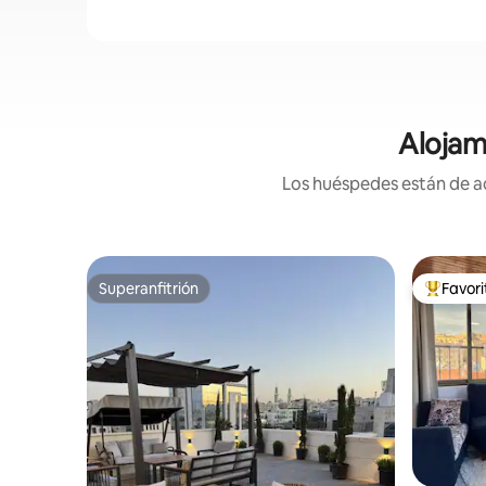
Alojam
Los huéspedes están de ac
Superanfitrión
Favor
Superanfitrión
Favorito