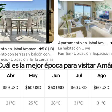
Apartamento en Jabal Amm
an
La habitación Olive
 4.94 de 5, 51 reseñas
nto en Jabal Amman
Calificación promedio: 5.0 de 5, 13 reseñas
5.0 (13)
Familiar
·
Ubicación
·
Espacios in
to con terraza y balcón con
initas cerca del centro de la
recio
·
Ubicación
·
En la cercanía
Cuál es la mejor época para visitar Amá
Abr
May
Jun
Jul
Ago
$59 USD
$60 USD
$60 USD
$60 USD
$60 USD
21 °C
25 °C
28 °C
31 °C
31 °C