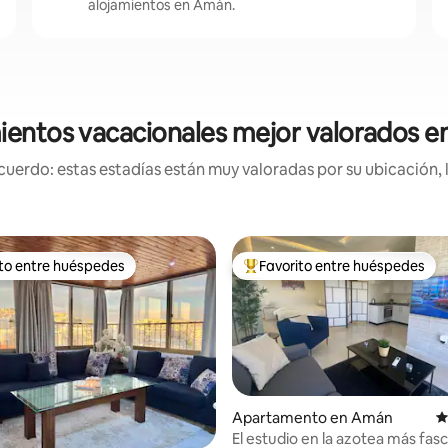
alojamientos en Amán.
ientos vacacionales mejor valorados 
uerdo: estas estadías están muy valoradas por su ubicación, 
ito entre huéspedes
Favorito entre huéspedes
 entre huéspedes preferido
Favorito entre huéspedes prefe
Apartamento en Amán
C
El estudio en la azotea más fas