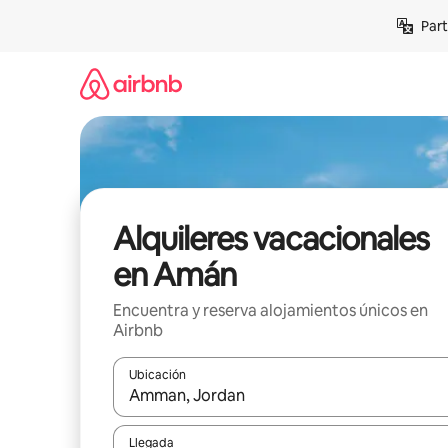
Omite
Part
el
contenido
Alquileres vacacionales
en Amán
Encuentra y reserva alojamientos únicos en
Airbnb
Ubicación
Cuando los resultados estén disponibles, navega co
Llegada