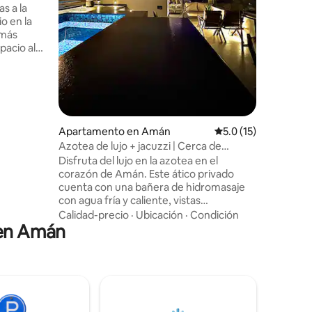
encontrar
s a la
restaura
o en la
tienda de
 más
mucho más. 🍻 El centro 
pacio al
a solo 70
aeropuerto. ✈️ A 40 m
Muerto. 🌊 Aparcamiento privado 
lla para
huésped
lgadas
g.
Apartamento en Amán
Calificación promedi
5.0 (15)
dad.
Azotea de lujo + jacuzzi | Cerca de
tes
Abdoun y Taj Mall
Disfruta del lujo en la azotea en el
corazón de Amán. Este ático privado
ados
cuenta con una bañera de hidromasaje
j y de
con agua fría y caliente, vistas
weifieh y
panorámicas de la ciudad y una amplia
Calidad-precio
·
Ubicación
·
Condición
 en Amán
terraza. Ubicado en un lugar privilegiado,
a solo 3 minutos del centro comercial Taj
Mall, a 15 minutos de Rainbow Street y a
unos pasos de Abdoun. Perfecto para
parejas o viajeros de negocios que
buscan comodidad, estilo y serenidad
por encima de la ciudad. Wifi de alta