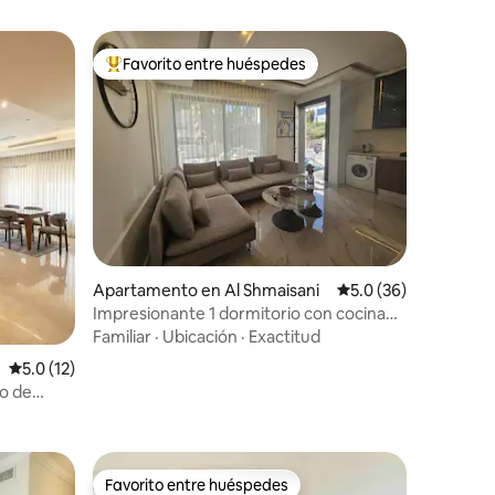
Favorito entre huéspedes
rido
Favorito entre huéspedes preferido
Apartamento en Al Shmaisani
Calificación promedio
5.0 (36)
Impresionante 1 dormitorio con cocina
completa, a 5 minutos de Abdali
Familiar
·
Ubicación
·
Exactitud
Calificación promedio: 5.0 de 5, 12 reseñas
5.0 (12)
o de
ca
Favorito entre huéspedes
Favorito entre huéspedes