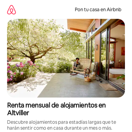
Omite
el
Pon tu casa en Airbnb
contenido
Renta mensual de alojamientos en
Altviller
Descubre alojamientos para estadías largas que te
harán sentir como en casa durante un mes o más.