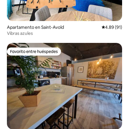
Apartamento en Saint-Avold
Calificación 
4.89 (91)
Vibras azules
Favorito entre huéspedes
Favorito entre huéspedes