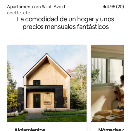
Apartamento en Saint-Avold
Calificación p
4.95 (20)
odette, etc.
La comodidad de un hogar y unos
precios mensuales fantásticos
Alojamientos
Nómadas digit