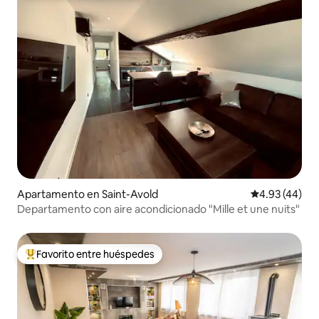
Apartamento en Saint-Avold
Calificación 
4.93 (44)
Departamento con aire acondicionado "Mille et une nuits"
Favorito entre huéspedes
Favorito entre huéspedes preferido