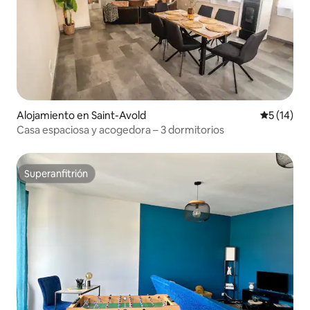
Alojamiento en Saint-Avold
Calificaci
5 (14)
Casa espaciosa y acogedora – 3 dormitorios
Superanfitrión
Superanfitrión