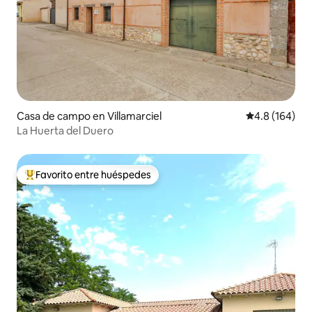
Casa de campo en Villamarciel
Calificación 
4.8 (164)
La Huerta del Duero
Favorito entre huéspedes
Favorito entre huéspedes preferido