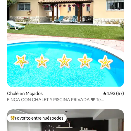
Chalé en Mojados
Calificación p
4.93 (67)
FINCA CON CHALET Y PISCINA PRIVADA ❤️ Te
enamorará
Favorito entre huéspedes
Favorito entre huéspedes preferido