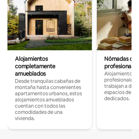
Alojamientos
Nómadas digit
completamente
profesionales 
amueblados
Alojamientos 
profesionales 
Desde tranquilas cabañas de
trabajan a dist
montaña hasta convenientes
espacios de tr
apartamentos urbanos, estos
dedicados.
alojamientos amueblados
cuentan con todos las
comodidades de una
vivienda.