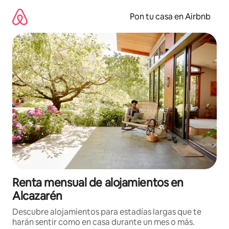
Omite
el
Pon tu casa en Airbnb
contenido
Renta mensual de alojamientos en
Alcazarén
Descubre alojamientos para estadías largas que te
harán sentir como en casa durante un mes o más.