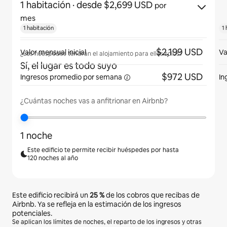
1 habitación
· desde $2,699 USD
por
mes
1 habitación
1 
$2,199 USD
Valor mensual inicial
Va
¿Los huéspedes tendrán el alojamiento para ellos solos?
Sí, el lugar es todo suyo
$972 USD
Ingresos promedio
por semana
In
¿Cuántas noches vas a anfitrionar en Airbnb?
1 noche
Este edificio te permite recibir huéspedes por hasta
120 noches al año
Este edificio recibirá un
25 %
de los cobros que recibas de
Airbnb. Ya se refleja en la estimación de los ingresos
potenciales.
Se aplican los límites de noches, el reparto de los ingresos y otras