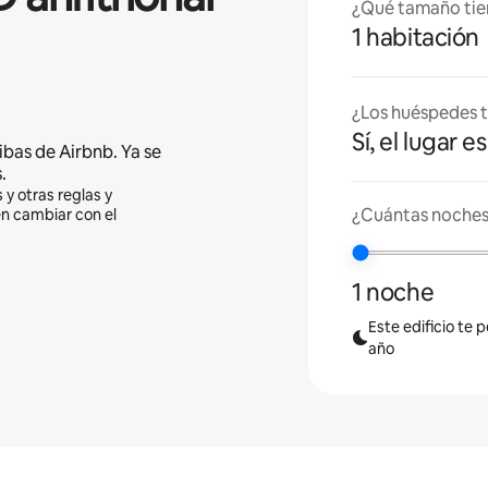
¿Qué tamaño tie
1 habitación
¿Los huéspedes t
Sí, el lugar 
ibas de Airbnb. Ya se
.
 y otras reglas y
¿Cuántas noches 
en cambiar con el
1 noche
Este edificio te 
año