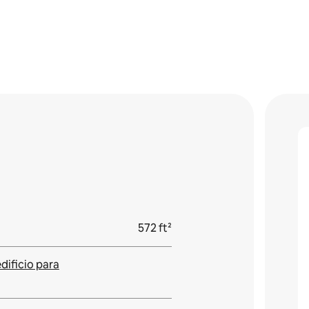
572 ft²
edificio para