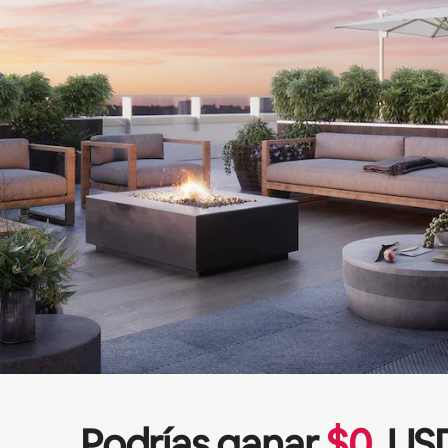
Podrías ganar
$
0
US