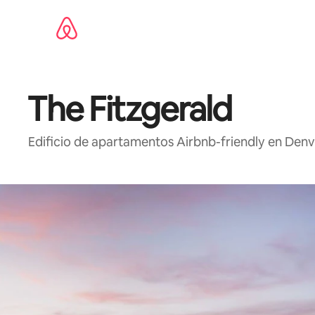
Omite
el
contenido
The Fitzgerald
Edificio de apartamentos Airbnb-friendly en Denve