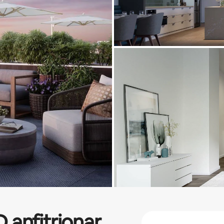
D
anfitrionar