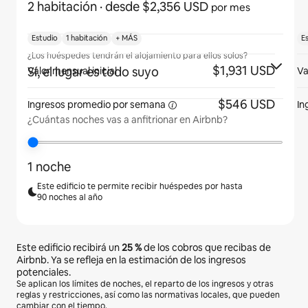
2 habitación
· desde $2,356 USD
por mes
Estudio
1 habitación
+ MÁS
E
¿Los huéspedes tendrán el alojamiento para ellos solos?
$1,931 USD
Sí, el lugar es todo suyo
Valor mensual inicial
Va
$546 USD
Ingresos promedio
por semana
In
¿Cuántas noches vas a anfitrionar en Airbnb?
1 noche
Este edificio te permite recibir huéspedes por hasta
90 noches al año
Este edificio recibirá un
25 %
de los cobros que recibas de
Airbnb. Ya se refleja en la estimación de los ingresos
potenciales.
Se aplican los límites de noches, el reparto de los ingresos y otras
reglas y restricciones, así como las normativas locales, que pueden
cambiar con el tiempo.