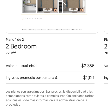
Plano 1 de 2
Pl
2 Bedroom
2
720 ft²
70
$2,356
Valor mensual inicial
Va
$1,121
Ingresos promedio
por semana
In
Los planos son aproximados. Los precios, la disponibilidad y las
comodidades están sujetos a cambios. Podrían aplicarse tarifas
adicionales. Pide más información a la administración de la
propiedad.