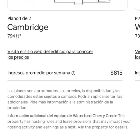
Plano 1 de 2
Pl
Cambridge
W
794 ft²
73
Visita el sitio web del edificio para conocer
Vi
los precios
lo
$815
Ingresos promedio
por semana
In
Los planos son aproximados. Los precios, la disponibilidad y las
comodidades están sujetos a cambios. Podrían aplicarse tarifas
adicionales. Pide más información a la administración de la
propiedad.
Información adicional del equipo de Waterford Cherry Creek:
This
property has hosting rules and lease provisions that may impact your
hosting activity and earnings as a host. Ask the property for details.