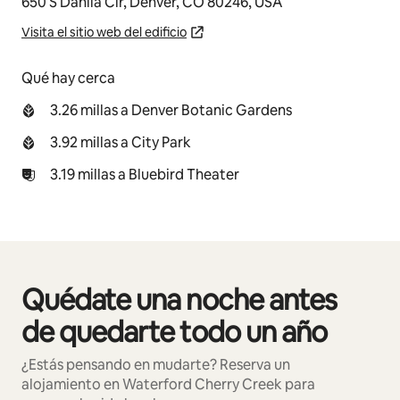
650 S Dahlia Cir, Denver, CO 80246, USA
Visita el sitio web del edificio
Qué hay cerca
3.26 millas a Denver Botanic Gardens
3.92 millas a City Park
3.19 millas a Bluebird Theater
Quédate una noche antes
Se muestran0 de 0 elementos
de quedarte todo un año
¿Estás pensando en mudarte? Reserva un
alojamiento en Waterford Cherry Creek para