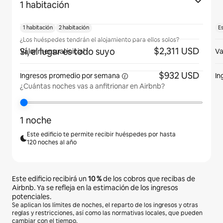
1 habitación
1 habitación
2 habitación
E
¿Los huéspedes tendrán el alojamiento para ellos solos?
$2,311 USD
Sí, el lugar es todo suyo
Valor mensual inicial
Va
$932 USD
Ingresos promedio
por semana
In
¿Cuántas noches vas a anfitrionar en Airbnb?
1 noche
Este edificio te permite recibir huéspedes por hasta
120 noches al año
Este edificio recibirá un
10 %
de los cobros que recibas de
Airbnb. Ya se refleja en la estimación de los ingresos
potenciales.
Se aplican los límites de noches, el reparto de los ingresos y otras
reglas y restricciones, así como las normativas locales, que pueden
cambiar con el tiempo.