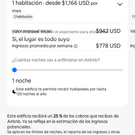
1 habitación
· desde $1,166 USD
por
mes
2 habitación
1 
$942 USD
Valor mensual inicial
Va
¿Los huéspedes tendrán el alojamiento para ellos solos?
Sí, el lugar es todo suyo
$778 USD
Ingresos promedio
por semana
In
¿Cuántas noches vas a anfitrionar en Airbnb?
1 noche
Este edificio te permite recibir huéspedes por hasta
120 noches al año
Este edificio recibirá un
25 %
de los cobros que recibas de
Airbnb. Ya se refleja en la estimación de los ingresos
potenciales.
Se aplican los límites de noches, el reparto de los ingresos y otras