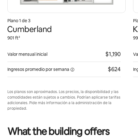
Plano 1 de 3
Pl
Cumberland
K
901 ft²
99
$1,190
Valor mensual inicial
Va
$624
Ingresos promedio
por semana
In
Los planos son aproximados. Los precios, la disponibilidad y las
comodidades están sujetos a cambios. Podrían aplicarse tarifas
adicionales. Pide más información a la administración de la
propiedad.
What the building offers